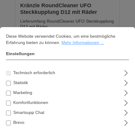
stufenloser HöhenverstellungGroße Laufräder
Kränzle RoundCleaner UFO
mit Naturgummi-Bereifung für optimale
Steckkupplung D12 mit Räder
KraftübertragungSternförmige harte-weiche
Beborstungkomfortabler und höhenverstellbarer
Lieferumfang RoundCleaner UFO Steckkupplung
FahrgriffPlatzsparendes Verstauen durch
D12 mit Räder
Cookie-Voreinstellungen
Diese Website verwendet Cookies, um eine bestmögliche Erfahrung bi
einklappbaren SchubbügelTechnische
Diese Website verwendet Cookies, um eine bestmögliche
Daten:Antrieb: ManuellFlächenleistung bei 2,5
Lieferzeit: 1-3 Werktage
Erfahrung bieten zu können.
Mehr Informationen ...
km/hm²/h: 2000Volumen Kehrgutbehälter Liter:
30Abluftfilter mm²: 2x 60000Abmessung
173,50 €*
Standposition mm: 750 / 400Arbeitsbreite (mit 2
Einstellungen
Seitenbesen) mm: 800Antriebsräder Ø mm:
300Kehrwalze Ø mm: 254Maße L / B / H mm:
In den Warenkorb
980 / 850 / 390Gewicht kg:
Technisch erforderlich
1Ausstattung:Integrierter FreilaufKehrschaufel-
Prinzipgroßer Kehrgutbehälter, 30 Liter Volumen2
Statistik
stufenlos höhenverstellbare Seitenbesen
Marketing
Komfortfunktionen
Smartsupp Chat
Brevo