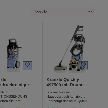
zle
Kränzle Quickly
druckreiniger
497500 mit Round
2 TST | 602020
Cleaner UFO 41870
UNG:
Speziell für den
inklusive
ITIONSSENDUNG.
Hausgebrauch konzipiert,
geben Sie Ihre
überzeugt der neue Quickly
nummer bei Bestellung
durch seine