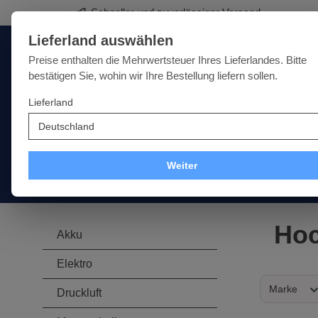
Schneller und zuverlässiger Versand
springen
Zur Hauptnavigation springen
Lieferland auswählen
Deutschland
Lieferland:
Preise enthalten die Mehrwertsteuer Ihres Lieferlandes. Bitte
bestätigen Sie, wohin wir Ihre Bestellung liefern sollen.
Lieferland
Qualität · Vielfalt · Kompetenz - alles unter einem Dach
SALE
NEU
MARKEN
Weiter
Akku
Elektro
Druckluft
Messtechnik
Handwer
Hoc
Akku
Elektro
Marke
Druckluft