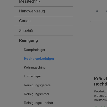
Messtechnik
Handwerkzeug
Garten
Zubehör
Reinigung
Dampfreiniger
Hochdruckreiniger
Kehrmaschine
Luftreiniger
Kränz
Hochd
Reinigungsgeräte
1050 
Produkt
Reinigungsmittel
platzsp
Bauform 
Reinigungszubehör
Schlauc