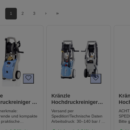
1
2
3
le
Kränzle
Krän
ruckreiniger K
Hochdruckreiniger
Hoch
TST
K1154 TST (602050)
K115
merkmale:
Versand per
ACHT
arende und kompakte
Spedition!Technische Daten
SPED
praktische
Arbeitsdruck: 30–140 bar / 3–
Bitte 
htrommel mit
14 MPaWasserleistung: 10
Handy