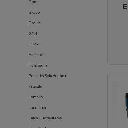
Gann
kWKonfo
E
UKCAGewi
Verpack
Grabo
kg Lief
Baustel
Graule
KV350-
(124001
GYS
h, Ersatzt
Hikoki
Holzkraft
Holzmann
Paslode/Spit/Haubold
Kränzle
Lamello
Laserliner
Leica Geosystems