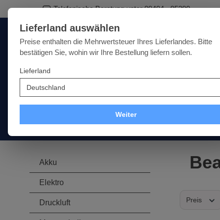
Telefonische Beratung unter 09404 - 95390
springen
Zur Hauptnavigation springen
Lieferland auswählen
Deutschland
Lieferland:
Preise enthalten die Mehrwertsteuer Ihres Lieferlandes. Bitte
bestätigen Sie, wohin wir Ihre Bestellung liefern sollen.
Lieferland
Qualität · Vielfalt · Kompetenz - alles unter einem Dach
SALE
NEU
MARKEN
Weiter
Akku
Elektro
Druckluft
Messtechnik
Handwer
Be
Akku
Elektro
Preis
Druckluft