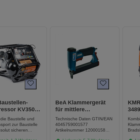
austellen-
BeA Klammergerät
KMR
essor KV350-
für mittlere
348
400159)
Klammerstärken
 die Baustelle und
Technische Daten GTIN/EAN
Kombi
90/25-552 Schaltung
sport zur Baustelle
4045759001577
Klamm
solut sicheren
Artikelnummer 12000158
Brads
Befestigungsmittel BeA
TypK