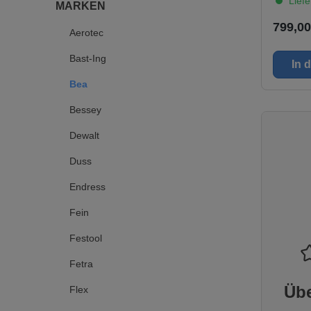
Liefe
Ausstatt
MARKEN
Marke "
799,00
Druckmin
Aerotec
Ausgänge
Schnell
Bast-Ing
In 
Motorsch
Anzeigen
Bea
und Kess
Kaltstar
Bessey
Anlaufen
Abschalt
Dewalt
Lufreife
nicht TÜ
Duss
pflichti
EAN
Endress
4045759
k max. 
Fein
barAnsa
l/minAbg
Festool
l/minKes
lGerätel
Fetra
mmGerät
mmGerä
Übe
Flex
mmElektr
230 VMot