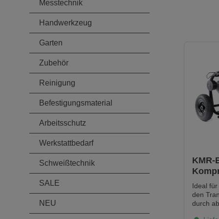
Messtechnik
Handwerkzeug
Garten
Zubehör
Reinigung
Befestigungsmaterial
Arbeitsschutz
Werkstattbedarf
KMR-B
Schweißtechnik
Kompr
15 (12
SALE
Ideal für
den Tran
NEU
durch ab
Stand.