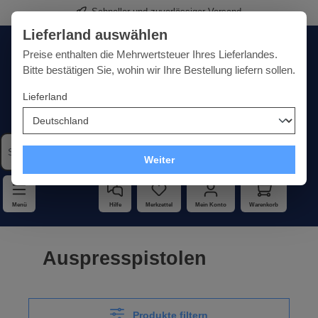
Schneller und zuverlässiger Versand
alt springen
Lieferland auswählen
Deutschland
Lieferland:
Preise enthalten die Mehrwertsteuer Ihres Lieferlandes.
Bitte bestätigen Sie, wohin wir Ihre Bestellung liefern sollen.
Lieferland
Qualität · Vielfalt · Kompetenz - alles unter einem Dach
Weiter
Menü
Hilfe
Merkzettel
Mein Konto
Warenkorb
Auspresspistolen
Produkte filtern