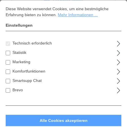
Cookie-Voreinstellungen
Diese Website verwendet Cookies, um eine bestmögliche Erfahrung bi
Diese Website verwendet Cookies, um eine bestmögliche
Erfahrung bieten zu können.
Mehr Informationen ...
Einstellungen
Technisch erforderlich
Statistik
Marketing
Komfortfunktionen
Smartsupp Chat
Brevo
Soudal PU-Schaumpistole
CLICK&FIX
Beschreibung: Die Pistole lässt sich mit dem
Bajonettverschlus schnell, sicher und einfach mit
Alle Cookies akzeptieren
der Dose verbinden Sie ist funktionssicher,