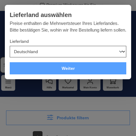
Premium-Werkzeuge für Sie
alt springen
Lieferland auswählen
Deutschland
Lieferland:
Preise enthalten die Mehrwertsteuer Ihres Lieferlandes.
Bitte bestätigen Sie, wohin wir Ihre Bestellung liefern sollen.
Lieferland
Qualität · Vielfalt · Kompetenz - alles unter einem Dach
Weiter
Menü
Hilfe
Merkzettel
Mein Konto
Warenkorb
Produkte filtern