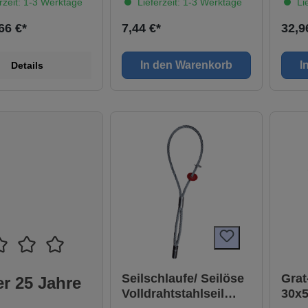
rzeit: 1-3 Werktage
Lieferzeit: 1-3 Werktage
Lie
hanKonsistenz:
- Dämmungen von
r Füll- und Dämstoff,
Bauelementen aus
66 €*
7,44 €*
32,9
pAushärtung:
verschiedenen Werkstoffen-
eitshärtendHautbildu
Schließungen von
nSchneidzeit: 25
Mauerdurchbrüchen und
In den Warenkorb
I
Details
e: Ca. 25
Löchern- Befestigen und
tdurchlässigkeit: a <
Abdichten im Dach- und
h.m.(daPa)²/
WandbereichVerarbeitung;De
rdampfdurchlässigkei
r Untergrund muß tragfähig,
572 ? =
staub-, öl- und fettfrei sein.
lschutz EN ISO 717-1
Angrenzende Flächen vor
meleitfähigkeit: ? =
Verschmutzung schützen.
Zur Beschleunigung des
haumausbeute: 750
Aushärtens Haftflächen
 ca. 31 l
sparsam mit Wasser
ugen Reichweite:
benetzen.- Sprühdose fest in
rgibt ca. 36 m
Pistole eindrehen- Dose mit
chrumpfung nach
aufgeschraubter Pistole
ng: < 5
mindestens 30 Sekunden
hnung nach
kräftig schütteln-
ng: < 2
Untergründe vornässen-
hnung beim
Stellschraube einstellen,
n: Ca. 20
Schaum ausspritzen mittels
Seilschlaufe/ Seilöse
Grat
r 25 Jahre
iderstandsklasse:
Drücker- Öffnungen nur
Volldrahtstahlseil
30x5
 B1Druckfestigkeit:
teilweise füllen wegen