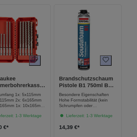
waukee
Brandschutzschaum
merbohrerkasset
Pistole B1 750ml B1 -
X4 (10-tlg)
Schwer entflammbar
ng 1x: 5x115mm
Besondere Eigenschaften
nach DIN 4102-1
x115mm 2x: 6x165mm
Hohe Formstabilität (kein
x165mm 1x: 10x165mm
Schrumpfen oder
1x: 12x160mm
Nachdehnen) Hohes
ferzeit: 1-3 Werktage
Lieferzeit: 1-3 Werktage
Füllvermögen Gute Haftung
auf allen Untergründen
0 €*
14,39 €*
(außer PE, PP und PTFE)
Hoher Dämmwert (Wärme-