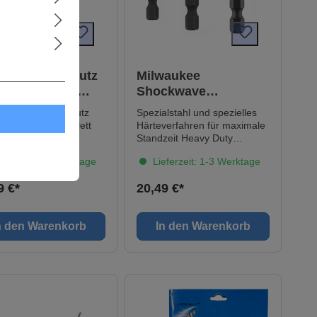
zle Spritzschutz
Milwaukee
 Waschlanzen
Shockwave
lett
Steckschlüsseleinsät
g Spritzschutz
Spezialstahl und spezielles
ze 1/4 3/8 & 1/2 Zoll
Waschlanzen komplett
Härteverfahren für maximale
00)
Standzeit Heavy Duty
Konstruktion für
ferzeit: 1-3 Werktage
Lieferzeit: 1-3 Werktage
Befestigungsarbeiten mit
allen Schlagschraubern
9 €*
20,49 €*
Lieferumfang 1 x ¼ Zoll
Sechskant - ¼ Zoll Vierkant,
1 x ¼ Zoll Sechskant - 3/8
n den Warenkorb
In den Warenkorb
Zoll Vierkant, 1 x ¼ Zoll
Sechskant - ½ Zoll Vierkant