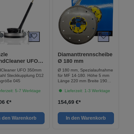
zle
Diamanttrennscheibe
ndCleaner UFO
Ø 180 mm
mm Edelstahl
dCleaner UFO 350mm
Ø 180 mm, Spezialaufnahme
ckkupplung D12
tahl Steckkupplung D12
für MF 14-180. Höhe 5 mm
größe 045
Länge 220 mm Breite 190
mm Gewicht 0,19 kg
ferzeit: 5-7 Werktage
Lieferzeit: 1-3 Werktage
Durchmesser 180
mmPassend für:MF 14-180
06 €*
154,69 €*
(MF 14-180)
n den Warenkorb
In den Warenkorb