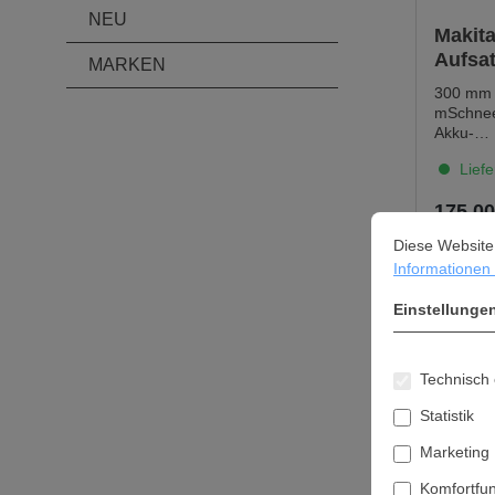
NEU
Makit
Aufsa
MARKEN
300 mm •
mSchnee
Akku-
Multifun
Liefe
, DUX60
DUX18.En
175,00
einfach
Cookie-Vorein
Diese Website ve
Schnee, 
Diese Website
Gehwegen
Informationen .
In 
bis zumB
von der 
Einstellunge
Straßege
300 mm A
DerSchn
kann um 
Technisch 
verstell
maximal
Statistik
liegt bei
Metern.
Marketing
Daten:P
Komfortfu
× B × H)