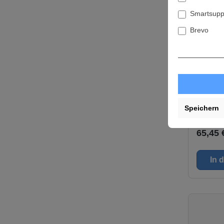
mmArbeit
Smartsupp
mmLeerla
1860 mi
Brevo
(modell
icht: 5,
1Lieferu
Kränz
SN400M
Round
für:DUX
light 
D10
Speichern
Liefe
65,45 
In 