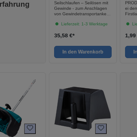
M16, Tragkraft 1.200
aScherfestigkeit: Ca.
weiterer Ausdehnung des
rfahrung
Seilschlaufen – Seilösen mit
PROD
kg
gfestigkeit: Ca. 47
Schaumes nach der
Gewinde - zum Anschlagen
ei de
egungsvermögen EN
AnwendungAllgemeine
von Gewindetransportankern
Firstl
 -25% bis +25%
Hinweise: Frischen Schaum
Seilschlaufe aus Vollstahl
es si
Lieferzeit: 1-3 Werktage
Lie
mfang:1x Soudal MF
mit PU-Schaum-Reiniger
gedreht, tailliert (130 mm),
einBe
oder Aceton
M16 x 40 x 455 Technische
die In
35,58 €*
1,99
entfernen.Ausgehärteter
Daten Tragkraft 1.200
Firstl
Schaum kann nur noch
kgGewinde M16Laststufe T
Schrä
mechanisch entfernt werden.
Axial 1,2Laststufe T Schräg
und Fi
In den Warenkorb
I
Beim Einbau von Tür- und
1,2Laststufe T Querzug Höhe
aus g
Fensterzargen gut
455 mmDamit die
Polyam
abspreizen.Stehend kühl und
Seilschlaufe leichter durch
zeich
trocken lagern Bei Personen,
das Fertigteil mit dem
Bestän
die bereits für Diiscoyanate
Transportanker verschraubt
VORTE
sensibiliert sind, kann der
werden kann ist diese mittig
probl
Umgang mit diesem Produkt
mit einer Pressklemme
Montag
allergische Reaktionen
zusammengefasst. Die
Höhen
auslösen. Bei
mittige Verpressung
stufen
Astma,ekzematösen
erleichtert das Einschrauben
Flexi
Hauterkrankungen oder
der Seilschlaufe in den
varia
Hautproblemen , Kontakt
Transportanker, da diese
Hohe 
einschließlich Hautkontakt,
gleichzeitig auch als Führung
gegen
mit Produkt vermeiden.Das
im Fertigteil dient.Bitte
Witt
Produkt nicht bei
beachten: Das Gewinde der
Mit V
ungenügender Lüftung
Seilschlaufe muss immer bis
Dachla