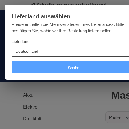
Schneller und zuverlässiger Versand
springen
Zur Hauptnavigation springen
Lieferland auswählen
Deutschland
Lieferland:
Preise enthalten die Mehrwertsteuer Ihres Lieferlandes. Bitte
bestätigen Sie, wohin wir Ihre Bestellung liefern sollen.
Lieferland
Qualität · Vielfalt · Kompetenz - alles unter einem Dach
SALE
NEU
MARKEN
Weiter
Akku
Elektro
Druckluft
Messtechnik
Handwer
Mas
Akku
Elektro
Marke
Druckluft