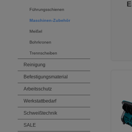
Ca. 2 kP
E
30 kPaZu
Führungsschienen
kPaBew
17333-4
Maschinen-Zubehör
Lieferu
167
Meißel
Bohrkronen
Trennscheiben
Reinigung
Befestigungsmaterial
Arbeitsschutz
Werkstattbedarf
Schweißtechnik
SALE