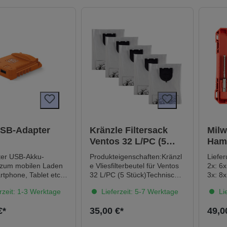
³]Wasserdampfdurchlässigkei
t DIN 12572 μ =
13Schallschutz EN ISO 717-1
62 dBWärmeleitfähigkeit: λ =
0,034
W/m.KSchaumausbeute: 750
ml ergibt ca. 31 l
SchaumFugen Reichweite:
750 ml ergibt ca. 36 m
SchaumSchrumpfung nach
Aushärtung: < 5
%Ausdehnung nach
Aushärtung: < 2
%Ausdehnung beim
Aushärten: Ca. 20
USB-Adapter
Kränzle Filtersack
Mil
%Feuerwiderstandsklasse:
Ventos 32 L/PC (5
Ham
DIN 4102 B1Druckfestigkeit:
Stück)
te M
Ca. 2 kPaScherfestigkeit: Ca.
er USB-Akku-
Produkteigenschaften:Kränzl
Lieferumfa
30 kPaZugfestigkeit: Ca. 47
 zum mobilen Laden
e Vliesfilterbeutel für Ventos
2x: 6
kPaBewegungsvermögen EN
tphone, Tablet etc.
32 L/PC (5 Stück)Technische
3x: 8
17333-4 -25% bis +25%
peed-USB-
Daten:Füllvolumen Liter 30
rzeit: 1-3 Werktage
Lieferzeit: 5-7 Werktage
Lie
Lieferumfang:1x Karton mit
hlüsse für schnelles
12Stk
t 2 x 1,2 Ampere.
€*
35,00 €*
49,0
und Android
. Kompatibel mit