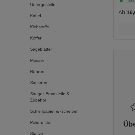
Liefe
Polyuret
Untergestelle
Flexible
Ab
16,
thixotro
Kabel
Fuchtigk
ng: 7 mi
Klebstoffe
minDicht
kg/m³Luf
Koffer
0,1 m³/[
³]Wasse
Sägeblätter
t DIN 12
13Schal
Messer
62 dBWär
0,034
Rühren
W/m.KSc
ml ergibt
Sanieren
SchaumF
750 ml e
Sauger-Ersatzteile &
SchaumS
Aushärtu
Zubehör
%Ausde
Aushärtu
Schleifpapier & -scheiben
%Ausde
Aushärte
Poliermittel
Übe
%Feuerw
DIN 4102
Stative