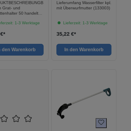
Überwurfmutter
UKTBESCHREIBUNGB
Lieferumfang Wasserfilter kpl.
m Grat- und
mit Überwurfmutter (133003)
attenhalter 50 handelt
ch um
ferzeit: 1-3 Werktage
Lieferzeit: 1-3 Werktage
festigungselement für
stallation der Grat- bzw.
 €*
35,22 €*
attebei belüfteten
gdächern. Der Grat-
rstlattenhalter 50wird
n den Warenkorb
In den Warenkorb
lasfaserverstärktem
id hergestellt und
netsich durch große
digkeit aus.
ILE· Schnelle,
emlose und einfache
e· Individuelle
anpassung durch
lose Justierbarkeit·
ble Anwendung durch
ble Schraubenlängen·
Beständigkeit
über UV-Strahlung und
erung EIGENSCHAFTEN·
orspannung· Für 30/50
tte flach bzw. 40/60