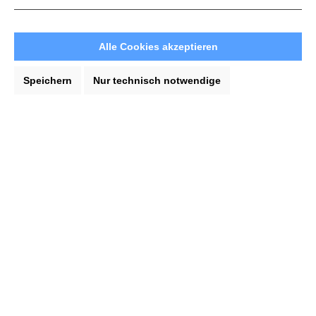
Milwaukee Flachmeißel SDS-Max 25
Alle Cookies akzeptieren
mm breite
Geeignet für viele Meißel- und Abbrucharbeiten
Speichern
Nur technisch notwendige
von Beton und harten Materialien.
Lieferzeit: 5-7 Werktage
23,20 €*
In den Warenkorb