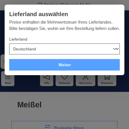
Premium-Werkzeuge für Sie
alt springen
Lieferland auswählen
Deutschland
Lieferland:
Preise enthalten die Mehrwertsteuer Ihres Lieferlandes.
Bitte bestätigen Sie, wohin wir Ihre Bestellung liefern sollen.
Lieferland
Qualität · Vielfalt · Kompetenz - alles unter einem Dach
Weiter
Menü
Hilfe
Merkzettel
Mein Konto
Warenkorb
Meißel
Produkte filtern