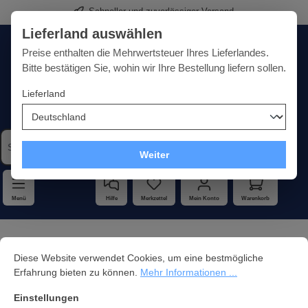
Schneller und zuverlässiger Versand
alt springen
Lieferland auswählen
Deutschland
Lieferland:
Preise enthalten die Mehrwertsteuer Ihres Lieferlandes.
Bitte bestätigen Sie, wohin wir Ihre Bestellung liefern sollen.
Lieferland
Qualität · Vielfalt · Kompetenz - alles unter einem Dach
Weiter
Menü
Hilfe
Merkzettel
Mein Konto
Warenkorb
Cookie-Voreinstellungen
Diese Website verwendet Cookies, um eine bestmögliche Erfahrung bi
Plasmaschneider
Diese Website verwendet Cookies, um eine bestmögliche
Erfahrung bieten zu können.
Mehr Informationen ...
Einstellungen
Produkte filtern