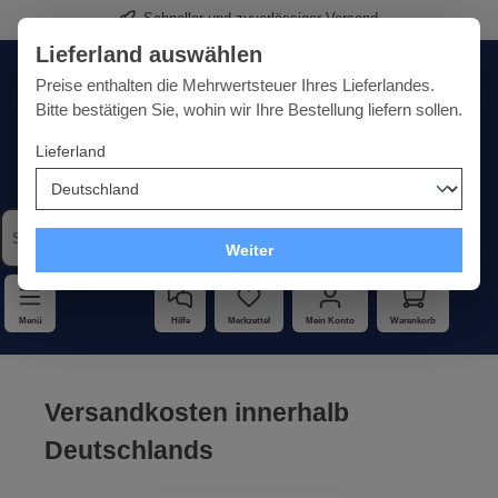
Schneller und zuverlässiger Versand
alt springen
Lieferland auswählen
Deutschland
Lieferland:
Preise enthalten die Mehrwertsteuer Ihres Lieferlandes.
Bitte bestätigen Sie, wohin wir Ihre Bestellung liefern sollen.
Lieferland
Qualität · Vielfalt · Kompetenz - alles unter einem Dach
Weiter
Menü
Hilfe
Merkzettel
Mein Konto
Warenkorb
Bildergalerie überspringen
Versandkosten innerhalb
Deutschlands