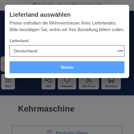
Schneller und zuverlässiger Versand
Premium-Werkzeuge für Sie
alt springen
Lieferland auswählen
Deutschland
Lieferland:
Preise enthalten die Mehrwertsteuer Ihres Lieferlandes.
Bitte bestätigen Sie, wohin wir Ihre Bestellung liefern sollen.
Lieferland
Qualität · Vielfalt · Kompetenz - alles unter einem Dach
Weiter
Menü
Hilfe
Merkzettel
Mein Konto
Warenkorb
Kehrmaschine
Produkte filtern