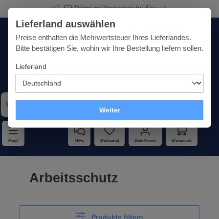
Premium-Werkzeuge für Sie
alt springen
Lieferland auswählen
Deutschland
Lieferland:
Preise enthalten die Mehrwertsteuer Ihres Lieferlandes.
Bitte bestätigen Sie, wohin wir Ihre Bestellung liefern sollen.
Lieferland
Qualität · Vielfalt · Kompetenz - alles unter einem Dach
Weiter
Menü
Hilfe
Merkzettel
Mein Konto
Warenkorb
Arbeitsschutz
Produkte filtern