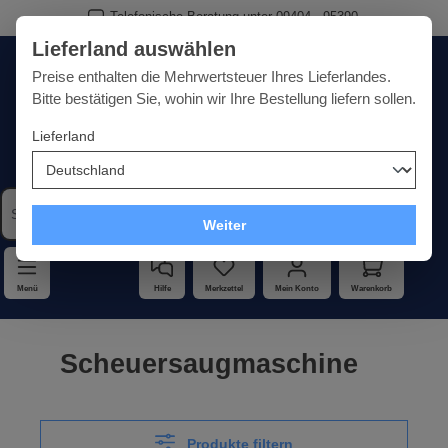
Telefonische Beratung unter 09404 - 95390
Schneller und zuverlässiger Versand
alt springen
Lieferland auswählen
Deutschland
Lieferland:
Preise enthalten die Mehrwertsteuer Ihres Lieferlandes.
Bitte bestätigen Sie, wohin wir Ihre Bestellung liefern sollen.
Lieferland
Qualität · Vielfalt · Kompetenz - alles unter einem Dach
Weiter
Menü
Hilfe
Merkzettel
Mein Konto
Warenkorb
Scheuersaugmaschine
Produkte filtern