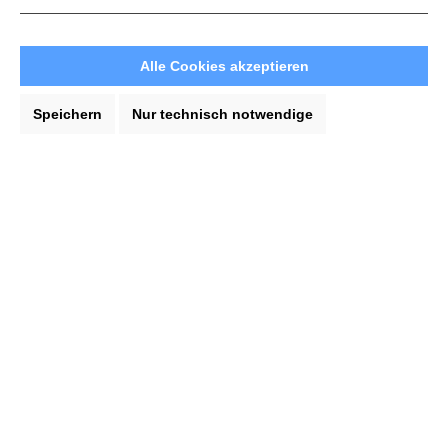
LignaTool
Alle Cookies akzeptieren
Lignoloc
Lorch
Speichern
Nur technisch notwendige
Mafell
Makita
Metabowerke GmbH
Milwaukee
Mirka
Mungo
MUNK Günzburger Steigtechnik
Nilfisk
Oregon