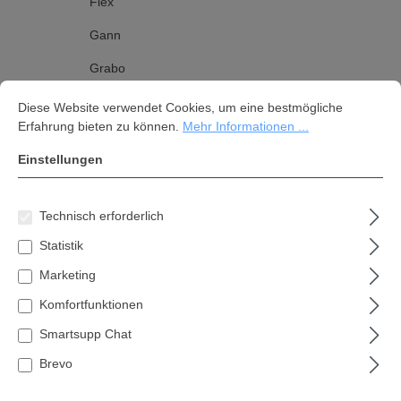
Flex
Gann
Grabo
Cookie-Voreinstellungen
Diese Website verwendet Cookies, um eine bestmögliche Erfahrung bi
Graule
Diese Website verwendet Cookies, um eine bestmögliche
Erfahrung bieten zu können.
Mehr Informationen ...
GYS
Einstellungen
Hikoki
Holzkraft
Technisch erforderlich
Holzmann
Statistik
Paslode/Spit/Haubold
Marketing
Kränzle
Komfortfunktionen
Lamello
Smartsupp Chat
Brevo
Laserliner
Leica Geosystems