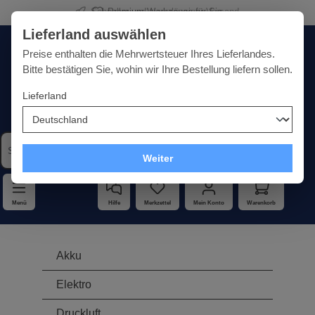
Premium-Werkzeuge für Sie
alt springen
Lieferland auswählen
Deutschland
Lieferland:
Preise enthalten die Mehrwertsteuer Ihres Lieferlandes.
Bitte bestätigen Sie, wohin wir Ihre Bestellung liefern sollen.
Lieferland
Qualität · Vielfalt · Kompetenz - alles unter einem Dach
Weiter
Menü
Hilfe
Merkzettel
Mein Konto
Warenkorb
Akku
Elektro
Druckluft