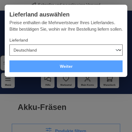
Premium-Werkzeuge für Sie
alt springen
Lieferland auswählen
Deutschland
Lieferland:
Preise enthalten die Mehrwertsteuer Ihres Lieferlandes.
Bitte bestätigen Sie, wohin wir Ihre Bestellung liefern sollen.
Lieferland
Qualität · Vielfalt · Kompetenz - alles unter einem Dach
Weiter
Menü
Hilfe
Merkzettel
Mein Konto
Warenkorb
Akku-Fräsen
Produkte filtern