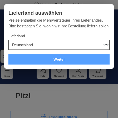
Premium-Werkzeuge für Sie
alt springen
Lieferland auswählen
Deutschland
Lieferland:
Preise enthalten die Mehrwertsteuer Ihres Lieferlandes.
Bitte bestätigen Sie, wohin wir Ihre Bestellung liefern sollen.
Lieferland
Qualität · Vielfalt · Kompetenz - alles unter einem Dach
Weiter
Menü
Hilfe
Merkzettel
Mein Konto
Warenkorb
Pitzl
Produkte filtern