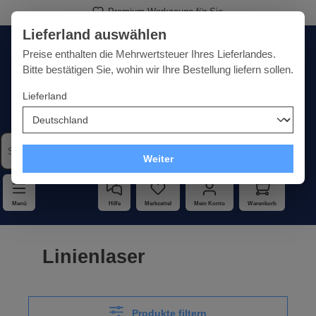
Premium-Werkzeuge für Sie
alt springen
Lieferland auswählen
Deutschland
Lieferland:
Preise enthalten die Mehrwertsteuer Ihres Lieferlandes.
Bitte bestätigen Sie, wohin wir Ihre Bestellung liefern sollen.
Lieferland
Qualität · Vielfalt · Kompetenz - alles unter einem Dach
Weiter
Menü
Hilfe
Merkzettel
Mein Konto
Warenkorb
Linienlaser
Produkte filtern