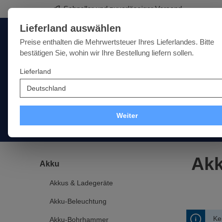
Schneller und zuverlässiger Versand
springen
Zur Hauptnavigation springen
Lieferland auswählen
Deutschland
Lieferland:
Preise enthalten die Mehrwertsteuer Ihres Lieferlandes. Bitte
bestätigen Sie, wohin wir Ihre Bestellung liefern sollen.
Lieferland
Qualität · Vielfalt · Kompetenz - alles unter einem Dach
SALE
NEU
MARKEN
Weiter
Akku
Elektro
Druckluft
Messtechnik
Handwer
Akk
Akku
Akkus & Ladegeräte
Akku-Beleuchtung
Ke
Akku-Bohrhammer