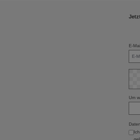
Jetz
E-Mai
Um we
Daten
Ic
gel