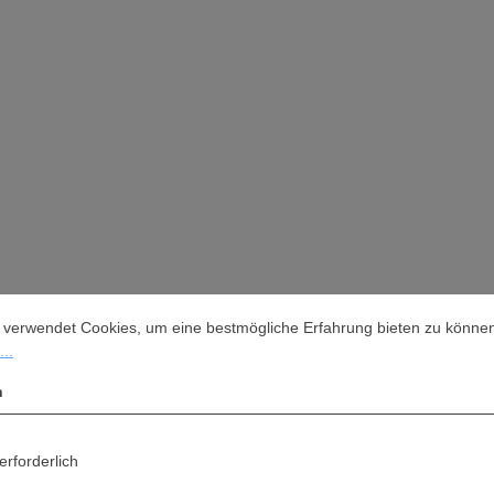
stellungen
rwendet Cookies, um eine bestmögliche Erfahrung bieten zu können.
M
 verwendet Cookies, um eine bestmögliche Erfahrung bieten zu könne
..
n
erforderlich