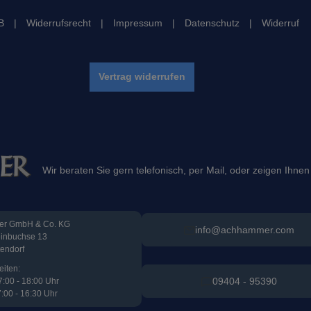
B
|
Widerrufsrecht
|
Impressum
|
Datenschutz
|
Widerruf
Vertrag widerrufen
Wir beraten Sie gern telefonisch, per Mail, oder zeigen Ihnen
r GmbH & Co. KG
info@achhammer.com
einbuchse 13
tendorf
eiten:
09404 - 95390
7:00 - 18:00 Uhr
7:00 - 16:30 Uhr