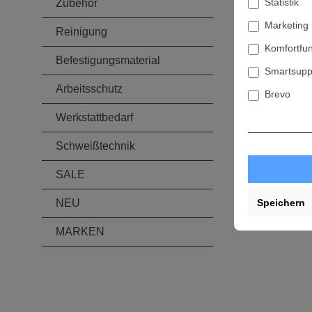
Statistik
Zubehör
Marketing
Reinigung
Komfortfu
Befestigungsmaterial
Smartsupp
Arbeitsschutz
Brevo
Werkstattbedarf
Schweißtechnik
SALE
Speichern
NEU
MARKEN