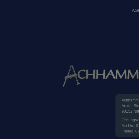
AG
Achhamme
An der St
93152 Nit
Öffnungsz
Mo-Do.: 0
Freitag: 0