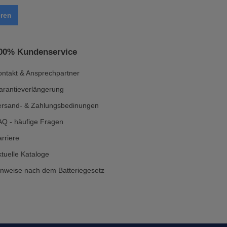
ren
00% Kundenservice
ontakt & Ansprechpartner
arantieverlängerung
ersand- & Zahlungsbedinungen
AQ - häufige Fragen
rriere
tuelle Kataloge
inweise nach dem Batteriegesetz