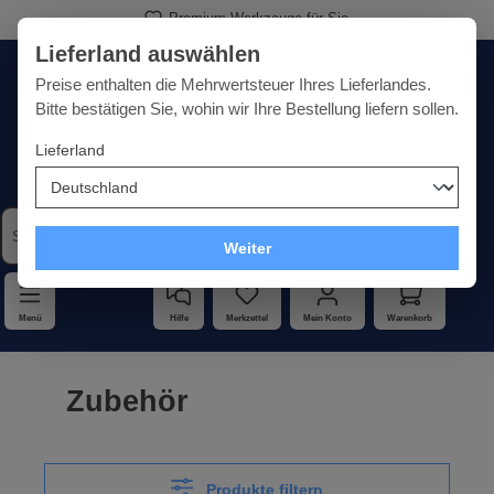
Premium-Werkzeuge für Sie
alt springen
Lieferland auswählen
Deutschland
Lieferland:
Preise enthalten die Mehrwertsteuer Ihres Lieferlandes.
Bitte bestätigen Sie, wohin wir Ihre Bestellung liefern sollen.
Lieferland
Qualität · Vielfalt · Kompetenz - alles unter einem Dach
Weiter
Menü
Hilfe
Merkzettel
Mein Konto
Warenkorb
Zubehör
Produkte filtern