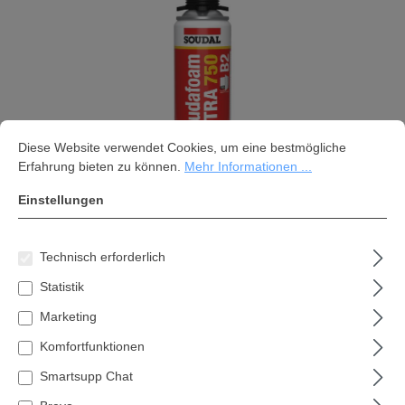
Cookie-Voreinstellungen
Diese Website verwendet Cookies, um eine bestmögliche Erfahrung bi
Diese Website verwendet Cookies, um eine bestmögliche
Erfahrung bieten zu können.
Mehr Informationen ...
Einstellungen
1 Stück 1-K Maxi Pistolenschaum
Technisch erforderlich
500ml Dose
Statistik
7,44 €*
Marketing
Inhalt:
1 Stk
Komfortfunktionen
Smartsupp Chat
Preise inkl. MwSt. zzgl. Versandkosten