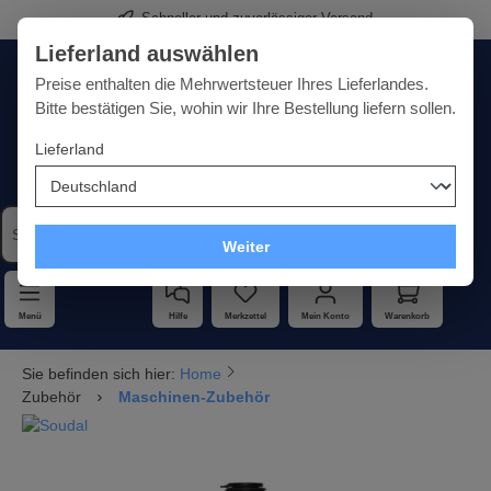
Schneller und zuverlässiger Versand
alt springen
Lieferland auswählen
Deutschland
Lieferland:
Preise enthalten die Mehrwertsteuer Ihres Lieferlandes.
Bitte bestätigen Sie, wohin wir Ihre Bestellung liefern sollen.
Lieferland
Qualität · Vielfalt · Kompetenz - alles unter einem Dach
Weiter
Menü
Hilfe
Merkzettel
Mein Konto
Warenkorb
Sie befinden sich hier:
Home
Zubehör
Maschinen-Zubehör