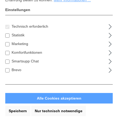
Erfahrung bieten zu können.
Mehr Informationen ...
Einstellungen
Technisch erforderlich
Statistik
Marketing
Komfortfunktionen
Smartsupp Chat
Brevo
Festool IAS-Schlauch IAS 3-7000 AS
Alle Cookies akzeptieren
Anwendungsschwerpunkte Bei Arbeiten mit
Speichern
Nur technisch notwendige
Druckluftschleifern wie LEX 2, LRS oder LEX 3 im
geölten Betrieb Passend für IAS 3-Schnittstelle