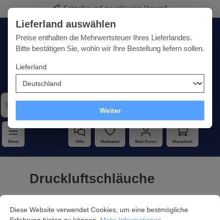
Schneller und zuverlässiger Versand
alt springen
Lieferland auswählen
Deutschland
Lieferland:
Preise enthalten die Mehrwertsteuer Ihres Lieferlandes.
Bitte bestätigen Sie, wohin wir Ihre Bestellung liefern sollen.
Lieferland
Qualität · Vielfalt · Kompetenz - alles unter einem Dach
Weiter
Menü
Hilfe
Merkzettel
Mein Konto
Warenkorb
Druckluftschläuche
Cookie-Voreinstellungen
Diese Website verwendet Cookies, um eine bestmögliche Erfahrung bi
Diese Website verwendet Cookies, um eine bestmögliche
Produkte filtern