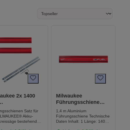
aukee 2x 1400
Milwaukee
Führungsschiene
rungsschienen-
GR1400
ngsschienen Satz für
1,4 m Aluminium
ILWAUKEE® Akku-
Führungsschiene Technische
reissäge bestehend
Daten Inhalt: 1 Länge: 1400
2 Führungsschienen a
mm