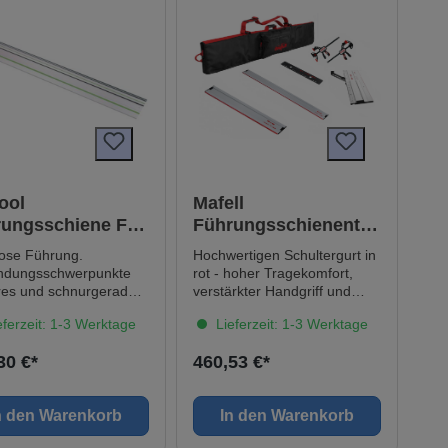
ool
Mafell
rungsschiene FS
Führungsschienentas
/2
chenset F80/160
lose Führung.
Hochwertigen Schultergurt in
Verb.stück+Winkelan
dungsschwerpunkte
rot - hoher Tragekomfort,
schlag+2
res und schnurgerades
verstärkter Handgriff und
n der Maschine
abnehmbaren Schultergurt<?
Spannzwinge
ferzeit: 1-3 Werktage
Lieferzeit: 1-3 Werktage
erschutz für
xml:namespace prefix="o" />
ssfreies Sägen Dank
Hängelasche –
30 €*
460,53 €*
terlage gut
platzsparende Aufbewahrung
onierbar auch auf
durch senkrechtes
n Materialien Schützt
Aufhängen Namenschild auf
n den Warenkorb
In den Warenkorb
erkstückoberfläche vor
der Rückseite Langlebige
ädigungen Zusätzliche
Funktionsfähigkeit durch