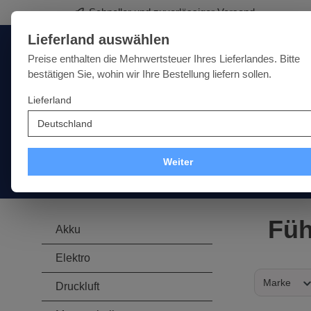
Premium-Werkzeuge für Sie
springen
Zur Hauptnavigation springen
Lieferland auswählen
Deutschland
Lieferland:
Preise enthalten die Mehrwertsteuer Ihres Lieferlandes. Bitte
bestätigen Sie, wohin wir Ihre Bestellung liefern sollen.
Lieferland
Qualität · Vielfalt · Kompetenz - alles unter einem Dach
SALE
NEU
MARKEN
Weiter
Akku
Elektro
Druckluft
Messtechnik
Handwer
Füh
Akku
Elektro
Marke
Druckluft