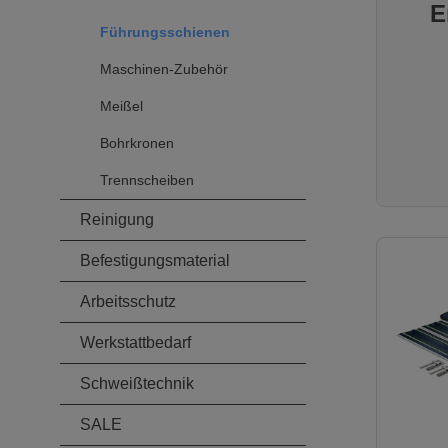
verlänge
E
Geradhei
Führungsschienen
verlänge
selbstau
Maschinen-Zubehör
Verbindu
steckbar
Meißel
schnelle
Arbeitse
Bohrkronen
Gewicht 
Handhab
Trennscheiben
Schiene
steckbar
Reinigung
Untersei
Praxisge
Befestigungsmaterial
Schienen
Gewicht:
Arbeitsschutz
Werkstattbedarf
Schweißtechnik
SALE