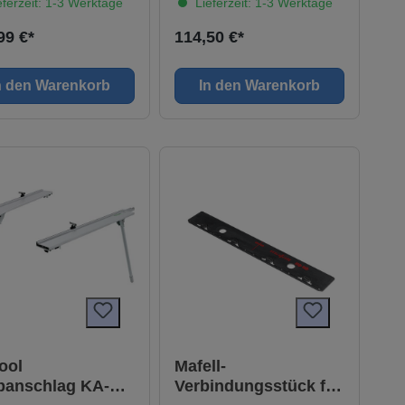
ferzeit: 1-3 Werktage
Lieferzeit: 1-3 Werktage
mm, Verbinddungssatz,
wahrungstasche und
99 €*
114,50 €*
leißstreifen Technische
mm
mfang 2 x
n den Warenkorb
In den Warenkorb
ngsschiene 1400 mm,
ndungsstück,
porttasche
ool
Mafell-
panschlag KA-
Verbindungsstück für