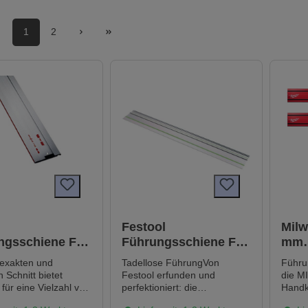
1
2
Festool
Milw
ngsschiene F
Führungsschiene FS
mm
6 m lang
1400/2
Füh
 exakten und
Tadellose FührungVon
Führu
Kit
 Schnitt bietet
Festool erfunden und
die M
ür eine Vielzahl von
perfektioniert: die
Handk
en-Typen das neue
Führungsschiene. Für
aus: 