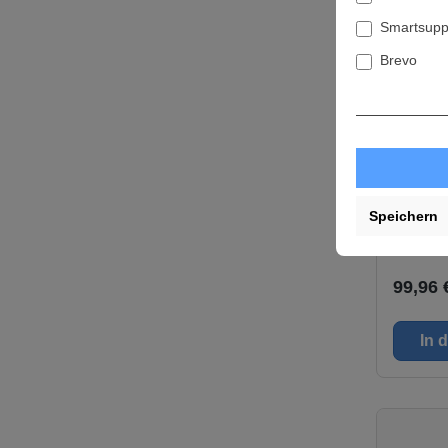
Smartsupp
Brevo
Milwa
Führu
GR80
800 mm 
Führungsschi
Daten Inhalt: 1 Länge: 800
Speichern
mm
Liefe
99,96 
In 