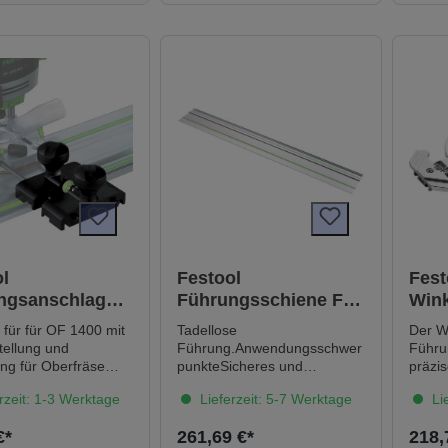
Service all-inclusive. Jetzt
Gummilippe für schnelle und
Nut z
neu und fest verbunden mit
saubere Arbeitsergebnisse
ermögl
jedem Festool Werkzeug.-->
Länge: 2,1 m
Anwen
Mehr erfahren
leich
auf de
Karto
l
Festool
Fest
ngsanschlag
Führungsschiene FS
Wink
 1400
1900/2
WA
 1400 mit
Tadellose
Der W
tellung und
Führung.Anwendungsschwer
Führu
ng für Oberfräse
punkteSicheres und
präzis
angen
schnurgerades Führen der
Winkel
rzeit: 1-3 Werktage
Lieferzeit: 5-7 Werktage
Lie
MaschineSplitterschutz für
-60° 
ausrissfreies SägenDank
wiede
€*
261,69 €*
218,
Haftunterlage gut
Präzis