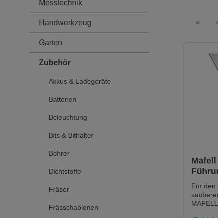
Messtechnik
Handwerkzeug
Garten
Zubehör
Akkus & Ladegeräte
Batterien
Beleuchtung
Bits & Bithalter
Bohrer
Mafell
Führu
Dichtstoffe
160 1,
Für den
Fräser
sauberen
MAFELL f
Frässchablonen
Maschin