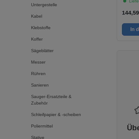
Liefe
Führung
Untergestelle
an.Die G
144,59
Anlegek
Kabel
Ausreißs
optimale
Klebstoffe
In 
wird sie
Schnitt 
Koffer
eingesch
Gleitbel
Sägeblätter
Schienen
eine an
Messer
Handhab
den Sch
Rühren
Handkre
Lieferum
Sanieren
Profilab
Schiene
Sauger-Ersatzteile &
Verhake
Absaugsc
Zubehör
der Sch
gewählt,
Schleifpapier & -scheiben
Maschin
Schnitt 
Poliermittel
Übe
Vorteile Durch
Verbindu
Stative