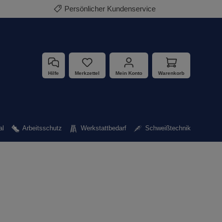
Abholung rund um die Uhr im Nachtdepot
Hilfe
Merkzettel
Mein Konto
Warenkorb
al
Arbeitsschutz
Werkstattbedarf
Schweißtechnik