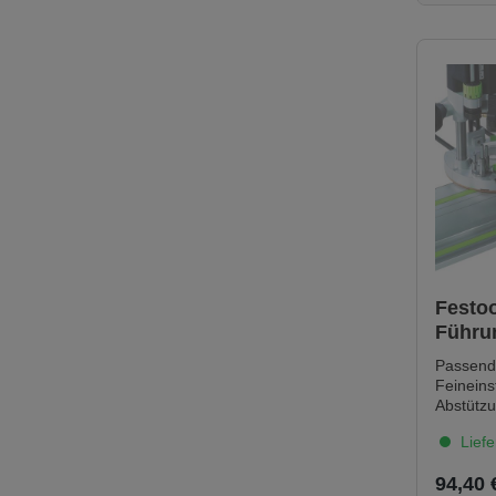
Festoo
Führu
FS-OF
Passend für für OF
Feineins
Abstützu
ohne St
Liefe
94,40 