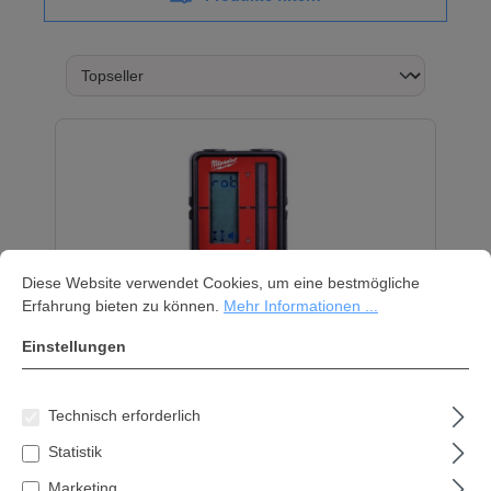
Cookie-Voreinstellungen
Diese Website verwendet Cookies, um eine bestmögliche Erfahrung bi
Diese Website verwendet Cookies, um eine bestmögliche
Erfahrung bieten zu können.
Mehr Informationen ...
Einstellungen
Milwaukee LRD100 Laserrotations-
und Linienempfänger
Technisch erforderlich
Der MILWAUKEE® LRD100 Laserrotations- und -
Statistik
linienempfänger erweitert die
Laserlinienfunktionalität auf bis zu 100 Meter und
Marketing