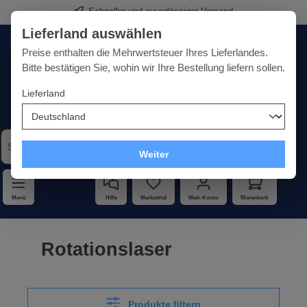
Schneller und zuverlässiger Versand
alt springen
Lieferland auswählen
Deutschland
Lieferland:
Preise enthalten die Mehrwertsteuer Ihres Lieferlandes.
Bitte bestätigen Sie, wohin wir Ihre Bestellung liefern sollen.
Lieferland
Qualität · Vielfalt · Kompetenz - alles unter einem Dach
Weiter
Menü
Hilfe
Merkzettel
Mein Konto
Warenkorb
Rotationslaser
Produkte filtern