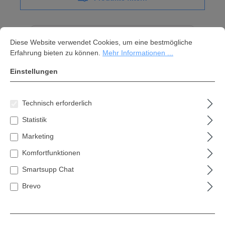
Cookie-Voreinstellungen
Diese Website verwendet Cookies, um eine bestmögliche Erfahrung bi
Diese Website verwendet Cookies, um eine bestmögliche
Erfahrung bieten zu können.
Mehr Informationen ...
Einstellungen
Technisch erforderlich
Statistik
Marketing
Komfortfunktionen
Smartsupp Chat
Oregon SchutAzausrüstung Set,
Brevo
(Helm, Hose & Handschuhe)
Ideale Schutzausrüstung für Kettensägenarbeiten
Auswahl an qualitativer Schutzausrüstung für
Heimwerker und Profis Lieferumfang 1x Oregon