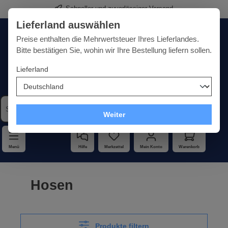
Schneller und zuverlässiger Versand
alt springen
Lieferland auswählen
Deutschland
Lieferland:
Preise enthalten die Mehrwertsteuer Ihres Lieferlandes.
Bitte bestätigen Sie, wohin wir Ihre Bestellung liefern sollen.
Lieferland
Qualität · Vielfalt · Kompetenz - alles unter einem Dach
Weiter
Menü
Hilfe
Merkzettel
Mein Konto
Warenkorb
Hosen
Produkte filtern