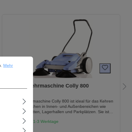
ehr Informationen ...
n.
Mehr
Kränzle Kehrmaschine Colly 800
Die Handkehrmaschine Colly 800 ist ideal für das Kehren
trockener Flächen in Innen- und Außenbereichen wie
Fertigungsstätten, Lagerhallen und Parkplätzen. Sie ist
für ebene Böden konzipiert und erzielt beste Kehrleistung
Lieferzeit: 1-3 Werktage
bei einer Gehgeschwindigkeit von ca. 2,5 km/h, jedoch
nicht geeignet für das Aufkehren von Laub. 9 Flexibel