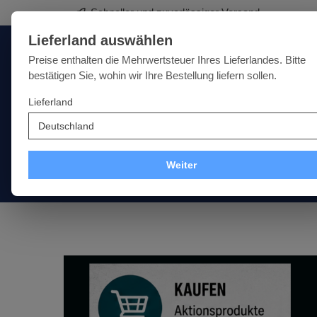
Premium-Werkzeuge für Sie
springen
Zur Hauptnavigation springen
Lieferland auswählen
Deutschland
Lieferland:
Preise enthalten die Mehrwertsteuer Ihres Lieferlandes. Bitte
bestätigen Sie, wohin wir Ihre Bestellung liefern sollen.
Lieferland
Qualität · Vielfalt · Kompetenz - alles unter einem Dach
SALE
NEU
MARKEN
Weiter
Akku
Elektro
Druckluft
Messtechnik
Handwer
Bildergalerie überspringen