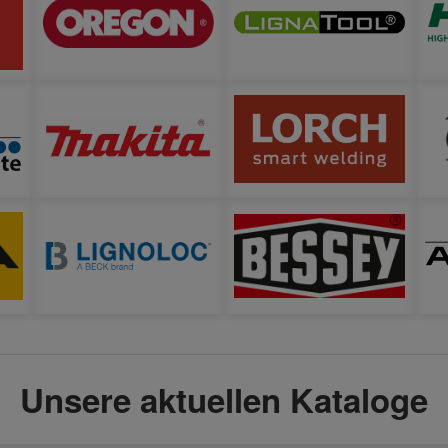
Nasssaugen Großer Aktionsradius mit langem
antistatischem Saugschlauch und Netzanschlusskabel
Durchdachtes Ordnungssystem für Kabel, Schlauch und
Zubehör Ausstattung? Automatic-Clean-Filterreinigung?
Nass- und Trockensaugung? integrierte
Ein-/Ausschaltautomatik? Netzanschluss von
Elektrowerkzeug (max. 2200 W)?
Behälter-/Filtersackvolumen Sensor mit LED-Anzeige?
ebene Ablagefläche – zum Aufbewahren von
ArbeitsmaterialienLieferumfangStaubbeutel (5
Stück)Entsorgungsbeutel (5 Stück)Faltenfilter
Staubklasse LSaugschlauch antistatisch m 4 (DN 32)
HandrohrVerlängerungsrohr (2
Stück)BodendüseSaugbürsteFugendüseWerkzeug-
Adapter
Unsere aktuellen Kataloge