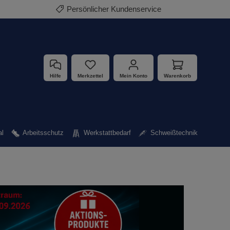
Abholung rund um die Uhr im Nachtdepot
Hilfe
Merkzettel
Mein Konto
Warenkorb
al
Arbeitsschutz
Werkstattbedarf
Schweißtechnik