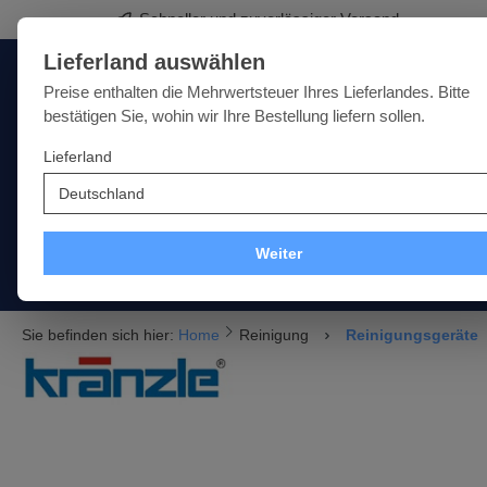
Schneller und zuverlässiger Versand
springen
Zur Hauptnavigation springen
Lieferland auswählen
Deutschland
Lieferland:
Preise enthalten die Mehrwertsteuer Ihres Lieferlandes. Bitte
bestätigen Sie, wohin wir Ihre Bestellung liefern sollen.
Lieferland
Qualität · Vielfalt · Kompetenz - alles unter einem Dach
SALE
NEU
MARKEN
Weiter
Akku
Elektro
Druckluft
Messtechnik
Handwer
Sie befinden sich hier:
Home
Reinigung
Reinigungsgeräte