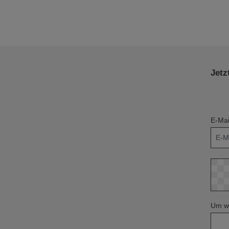
Jetz
E-Mai
Um we