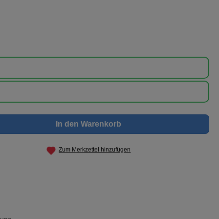
nschten Wert ein oder benutze die Schaltf
In den Warenkorb
Zum Merkzettel hinzufügen