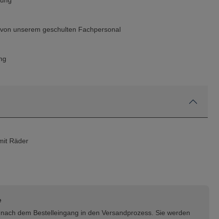
rung
g von unserem geschulten Fachpersonal
ng
it Räder
e
rt nach dem Bestelleingang in den Versandprozess. Sie werden