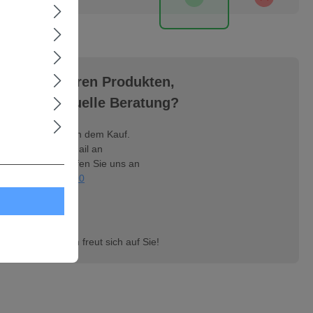
gen zu unseren Produkten,
ine individuelle Beratung?
Ihnen vor und nach dem Kauf.
n Sie uns eine Mail an
mer.com
, oder rufen Sie uns an
nter
09404 - 95390
Achhammer-Team freut sich auf Sie!