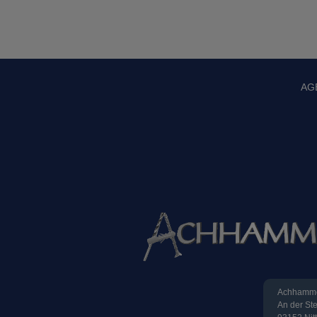
AG
Achhamme
An der St