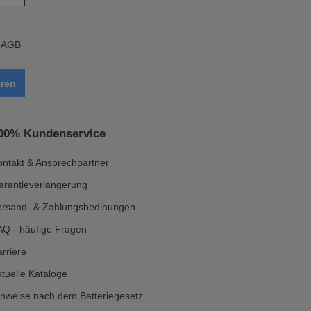
e
AGB
ren
00% Kundenservice
ontakt & Ansprechpartner
arantieverlängerung
ersand- & Zahlungsbedinungen
AQ - häufige Fragen
rriere
tuelle Kataloge
inweise nach dem Batteriegesetz