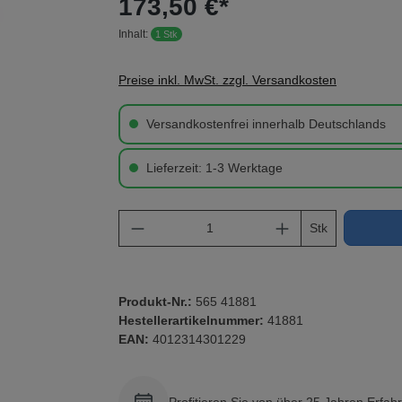
173,50 €*
Inhalt:
1 Stk
Preise inkl. MwSt. zzgl. Versandkosten
Versandkostenfrei innerhalb Deutschlands
Lieferzeit: 1-3 Werktage
Produkt Anzahl: Gib den gewü
Stk
Produkt-Nr.:
565 41881
Hestellerartikelnummer:
41881
EAN:
4012314301229