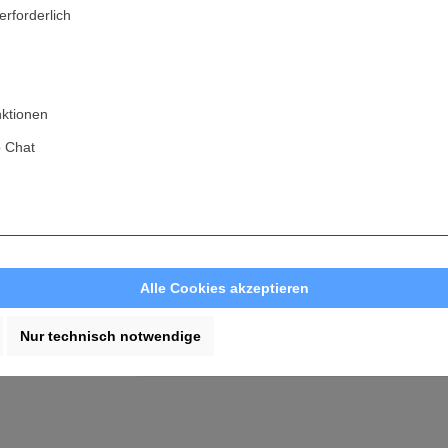
erforderlich
nktionen
Sie haben Fra
oder möchten e
 Chat
Wir helfen 
Sende
info@achham
u
Alle Cookies akzeptieren
Nur technisch notwendige
Unser geschultes 