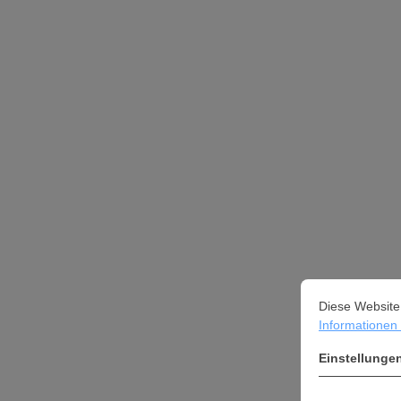
Cookie-Vorein
Diese Website ve
Diese Website
Informationen .
Einstellunge