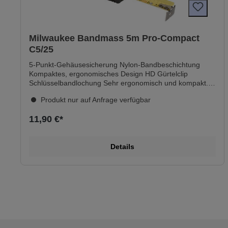
Milwaukee Bandmass 5m Pro-Compact
C5/25
5-Punkt-Gehäusesicherung Nylon-Bandbeschichtung
Kompaktes, ergonomisches Design HD Gürtelclip
Schlüsselbandlochung Sehr ergonomisch und kompakt.
Hohe Standzeit. 5-Punkt-Gehäusesicherung. Nylon-
Produkt nur auf Anfrage verfügbar
Schutzschicht schützt das Band vor Abnutzung.
Optimierter Bandauszug und Flexibilität. Hält Fall aus 3 m
11,90 €*
stand. Nicht-magnetisch. Deutliche Beschriftung zum
leichteren Ablesen. Kompakter Endhaken. Abgeflachte
Rückseite für leichte Vertikalmessung. Gürtelclip zur
Details
leichten Befestigung. Genauigkeitsklasse II. Technische
Daten Breite: 25 mm Länge: 5 m