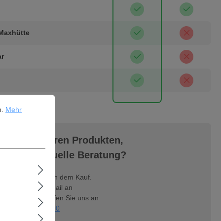
 Maxhütte
ar
ehr Informationen ...
n.
Mehr
gen zu unseren Produkten,
ine individuelle Beratung?
Ihnen vor und nach dem Kauf.
n Sie uns eine Mail an
mer.com
, oder rufen Sie uns an
nter
09404 - 95390