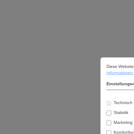
Cookie-Vorein
Diese Website ve
Diese Website
Informationen .
Einstellunge
Technisch 
Statistik
Marketing
Komfortfu