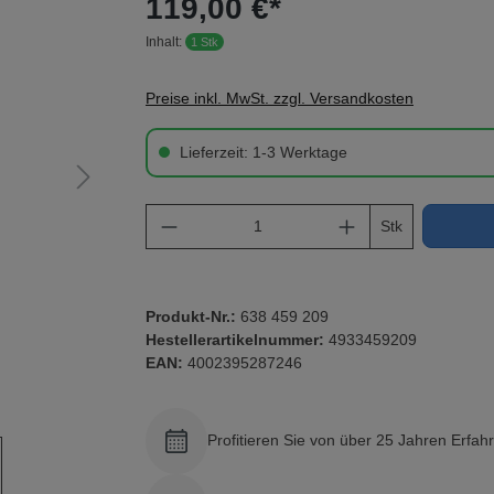
119,00 €*
Inhalt:
1 Stk
Preise inkl. MwSt. zzgl. Versandkosten
Lieferzeit: 1-3 Werktage
Produkt Anzahl: Gib den gewü
Stk
Produkt-Nr.:
638 459 209
Hestellerartikelnummer:
4933459209
EAN:
4002395287246
Profitieren Sie von über 25 Jahren Erfah