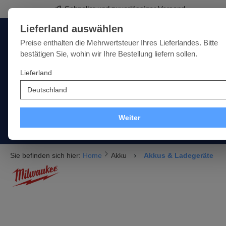
Schneller und zuverlässiger Versand
springen
Zur Hauptnavigation springen
Lieferland auswählen
Deutschland
Lieferland:
Preise enthalten die Mehrwertsteuer Ihres Lieferlandes. Bitte
bestätigen Sie, wohin wir Ihre Bestellung liefern sollen.
Lieferland
Qualität · Vielfalt · Kompetenz - alles unter einem Dach
SALE
NEU
MARKEN
Weiter
Akku
Elektro
Druckluft
Messtechnik
Handwer
Sie befinden sich hier:
Home
Akku
Akkus & Ladegeräte