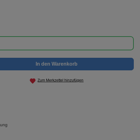
nschten Wert ein oder benutze die Schaltf
In den Warenkorb
Zum Merkzettel hinzufügen
rung