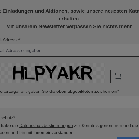
/ 1 x TX40Lieferumfang:1x Milwaukee SHOCKWAVE Bit-
Set mit Karabiner 10-teilig
t Einladungen und Aktionen, sowie unsere neuesten Kat
erhalten.
Mit unserem Newsletter verpassen Sie nichts mehr.
l-Adresse*
iterzugehen, geben Sie die oben abgebildeten Zeichen ein*
schutz*
h habe die
Datenschutzbestimmungen
zur Kenntnis genommen und di
esen und bin mit ihnen einverstanden.