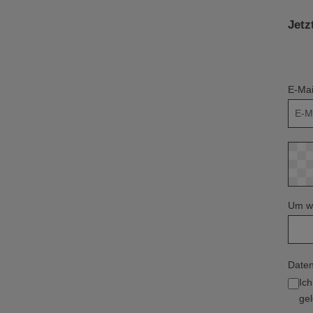
Jetz
E-Mai
Um we
Daten
Ic
gel