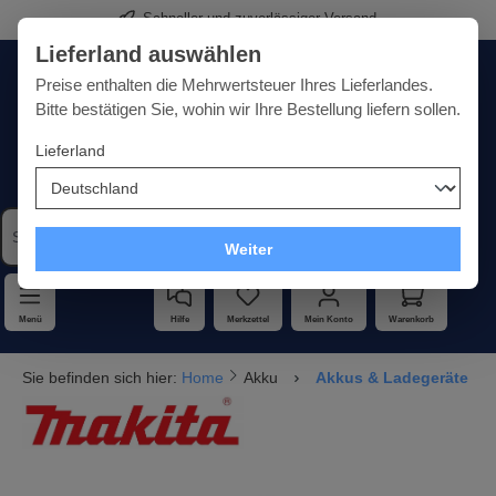
Schneller und zuverlässiger Versand
alt springen
Lieferland auswählen
Deutschland
Lieferland:
Preise enthalten die Mehrwertsteuer Ihres Lieferlandes.
Bitte bestätigen Sie, wohin wir Ihre Bestellung liefern sollen.
Lieferland
Qualität · Vielfalt · Kompetenz - alles unter einem Dach
Weiter
Menü
Hilfe
Merkzettel
Mein Konto
Warenkorb
Sie befinden sich hier:
Home
Akku
Akkus & Ladegeräte