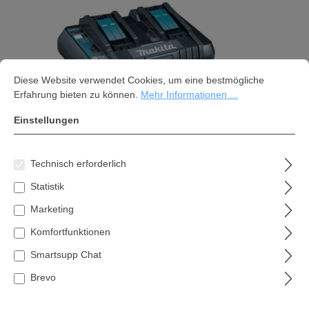
Cookie-Voreinstellungen
Diese Website verwendet Cookies, um eine bestmögliche Erfahrung bi
Diese Website verwendet Cookies, um eine bestmögliche
Erfahrung bieten zu können.
Mehr Informationen ...
Einstellungen
Technisch erforderlich
Makita Power Source-Kit 18V 2x
Statistik
Akku 5 Ah +
Marketing
Doppelschnellladegerät
Komfortfunktionen
320,11 €*
Smartsupp Chat
Inhalt:
1 Stk
Brevo