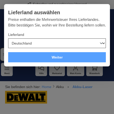
Schneller und zuverlässiger Versand
alt springen
Lieferland auswählen
Deutschland
Lieferland:
Preise enthalten die Mehrwertsteuer Ihres Lieferlandes.
Bitte bestätigen Sie, wohin wir Ihre Bestellung liefern sollen.
Lieferland
Qualität · Vielfalt · Kompetenz - alles unter einem Dach
Weiter
Menü
Hilfe
Merkzettel
Mein Konto
Warenkorb
Sie befinden sich hier:
Home
Akku
Akku-Laser