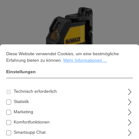
Cookie-Voreinstellungen
Diese Website verwendet Cookies, um eine bestmögliche Erfahrung bi
Diese Website verwendet Cookies, um eine bestmögliche
Erfahrung bieten zu können.
Mehr Informationen ...
Einstellungen
Dewalt DW088KD-XJ Kreuzlinien-
Technisch erforderlich
Laser mit Detektor
Statistik
395,99 €*
Marketing
Inhalt:
1 Stk
Komfortfunktionen
Preise inkl. MwSt. zzgl. Versandkosten
Smartsupp Chat