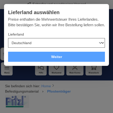
Schneller und zuverlässiger Versand
alt springen
Lieferland auswählen
Deutschland
Lieferland:
Preise enthalten die Mehrwertsteuer Ihres Lieferlandes.
Bitte bestätigen Sie, wohin wir Ihre Bestellung liefern sollen.
Lieferland
Qualität · Vielfalt · Kompetenz - alles unter einem Dach
Weiter
Menü
Hilfe
Merkzettel
Mein Konto
Warenkorb
Sie befinden sich hier:
Home
Befestigungsmaterial
Pfostenträger