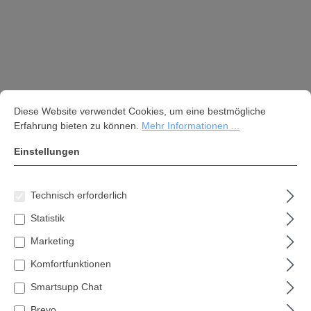
Cookie-Voreinstellungen
Diese Website verwendet Cookies, um eine bestmögliche Erfahrung bi
Diese Website verwendet Cookies, um eine bestmögliche
Erfahrung bieten zu können.
Mehr Informationen ...
Einstellungen
Technisch erforderlich
Pitzl 10922.1000 Pfostenträger
Statistik
Rechts/Links mit Gewinde M24
Höhenverstellbar
Marketing
Komfortfunktionen
44,19 €*
Smartsupp Chat
Brevo