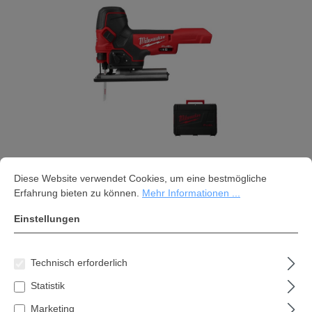
Cookie-Voreinstellungen
Diese Website verwendet Cookies, um eine bestmögliche Erfahrung bi
Diese Website verwendet Cookies, um eine bestmögliche
Milwaukee M18 FBJS-0X Akku-
Erfahrung bieten zu können.
Mehr Informationen ...
Stichsäge ohne Akku und ohne
Einstellungen
Ladegerät
341,65 €*
Technisch erforderlich
Inhalt:
1 Stk
Statistik
Marketing