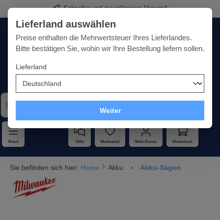
Schneller und zuverlässiger Versand
alt springen
Lieferland auswählen
Deutschland
Lieferland:
Preise enthalten die Mehrwertsteuer Ihres Lieferlandes.
Bitte bestätigen Sie, wohin wir Ihre Bestellung liefern sollen.
Lieferland
Qualität · Vielfalt · Kompetenz - alles unter einem Dach
Weiter
Menü
Hilfe
Merkzettel
Mein Konto
Warenkorb
Sie befinden sich hier:
Home
Akku
Akku-Sägen