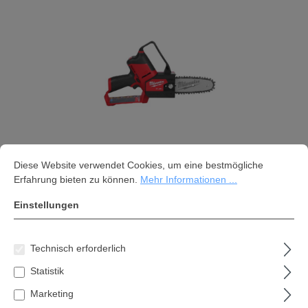
Cookie-Voreinstellungen
Diese Website verwendet Cookies, um eine bestmögliche Erfahrung bi
Diese Website verwendet Cookies, um eine bestmögliche
Erfahrung bieten zu können.
Mehr Informationen ...
Milwaukee M12FHS-0 FUEL™ Akku-
Astsäge
Einstellungen
325,60 €*
Technisch erforderlich
Inhalt:
1 Stk
Statistik
Preise inkl. MwSt. zzgl. Versandkosten
Marketing