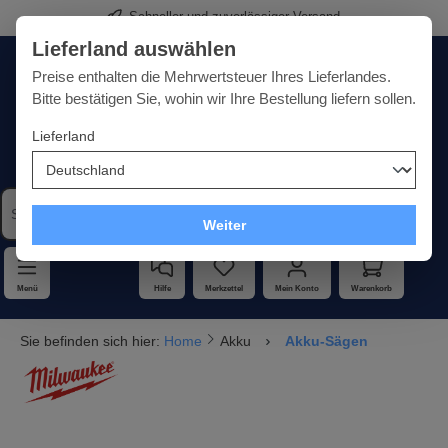
Schneller und zuverlässiger Versand
alt springen
Lieferland auswählen
Deutschland
Lieferland:
Preise enthalten die Mehrwertsteuer Ihres Lieferlandes.
Bitte bestätigen Sie, wohin wir Ihre Bestellung liefern sollen.
Lieferland
Qualität · Vielfalt · Kompetenz - alles unter einem Dach
Weiter
Menü
Hilfe
Merkzettel
Mein Konto
Warenkorb
Sie befinden sich hier:
Home
Akku
Akku-Sägen