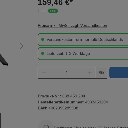
159,46 €*
Inhalt:
1 Stk
Preise inkl. MwSt. zzgl. Versandkosten
Versandkostenfrei innerhalb Deutschlands
Lieferzeit: 1-3 Werktage
Produkt Anzahl: Gib den gewü
Stk
Produkt-Nr.:
638 459 204
Hestellerartikelnummer:
4933459204
EAN:
4002395289998