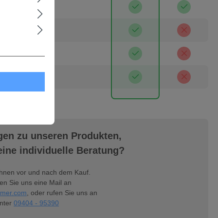
 Maxhütte
ar
gen zu unseren Produkten,
ine individuelle Beratung?
Ihnen vor und nach dem Kauf.
n Sie uns eine Mail an
mer.com
, oder rufen Sie uns an
nter
09404 - 95390