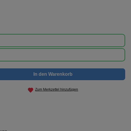
nschten Wert ein oder benutze die Schaltf
In den Warenkorb
Zum Merkzettel hinzufügen