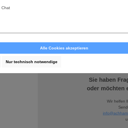
2. Für Sie erreichbar von 07:00 - 18:00 Uhr
 Chat
3. Große Ausstellungsräume in Nittendorf &
4. Über 250.000 Artikel sofort für Sie verfügb
5. Persönlicher Kundenservice
Alle Cookies akzeptieren
Nur technisch notwendige
Sie haben Fra
oder möchten e
Wir helfen 
Sende
info@achham
u