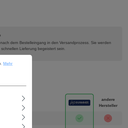
e
rt nach dem Bestelleingang in den Versandprozess. Sie werden
schnellen Lieferung begeistert sein.
ehr Informationen ...
n.
Mehr
H & Co. KG
andere
Hersteller
isch