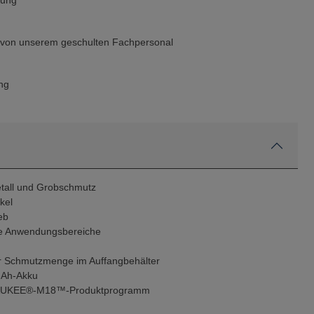
rung
g von unserem geschulten Fachpersonal
ng
etall und Grobschmutz
kel
eb
tige Anwendungsbereiche
der Schmutzmenge im Auffangbehälter
0-Ah-Akku
WAUKEE®-M18™-Produktprogramm