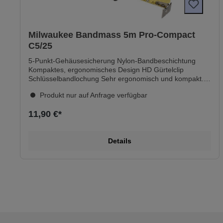
Milwaukee Bandmass 5m Pro-Compact
C5/25
5-Punkt-Gehäusesicherung Nylon-Bandbeschichtung
Kompaktes, ergonomisches Design HD Gürtelclip
Schlüsselbandlochung Sehr ergonomisch und kompakt.
Hohe Standzeit. 5-Punkt-Gehäusesicherung. Nylon-
Produkt nur auf Anfrage verfügbar
Schutzschicht schützt das Band vor Abnutzung.
Optimierter Bandauszug und Flexibilität. Hält Fall aus 3 m
11,90 €*
stand. Nicht-magnetisch. Deutliche Beschriftung zum
leichteren Ablesen. Kompakter Endhaken. Abgeflachte
Rückseite für leichte Vertikalmessung. Gürtelclip zur
Details
leichten Befestigung. Genauigkeitsklasse II. Technische
Daten Breite: 25 mm Länge: 5 m