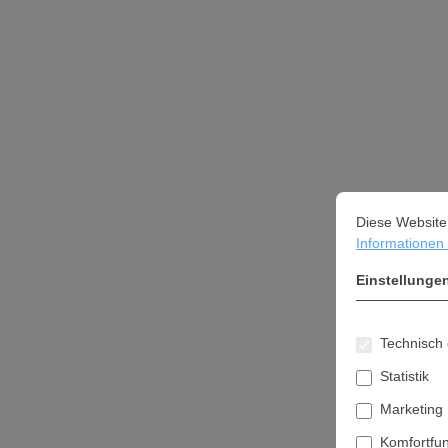
Cookie-Vorein
Diese Website ve
Diese Website
Informationen .
Einstellunge
Technisch 
Statistik
Marketing
Komfortfu