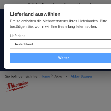
Schneller und zuverlässiger Versand
springen
Zur Hauptnavigation springen
Lieferland auswählen
Deutschland
Lieferland:
Preise enthalten die Mehrwertsteuer Ihres Lieferlandes. Bitte
bestätigen Sie, wohin wir Ihre Bestellung liefern sollen.
Lieferland
Qualität · Vielfalt · Kompetenz - alles unter einem Dach
SALE
NEU
MARKEN
Weiter
Akku
Elektro
Druckluft
Messtechnik
Handwer
Sie befinden sich hier:
Home
Akku
Akku-Sauger