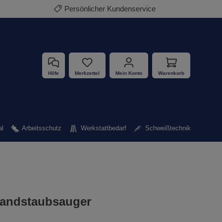
Persönlicher Kundenservice
Hilfe
Merkzettel
Mein Konto
Warenkorb
al
Arbeitsschutz
Werkstattbedarf
Schweißtechnik
andstaubsauger