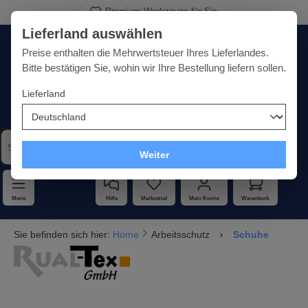
Premium-Werkzeuge für Sie
alt springen
Lieferland auswählen
Deutschland
Lieferland:
Preise enthalten die Mehrwertsteuer Ihres Lieferlandes.
Bitte bestätigen Sie, wohin wir Ihre Bestellung liefern sollen.
Lieferland
Qualität · Vielfalt · Kompetenz - alles unter einem Dach
Weiter
Menü
Hilfe
Merkzettel
Mein Konto
Warenkorb
Sie befinden sich hier:
Home
Arbeitsschutz
Schuhe