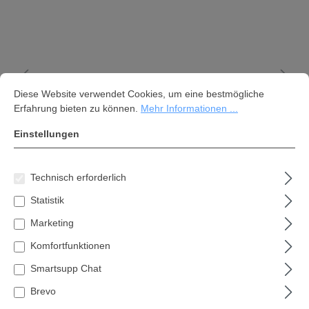
Cookie-Voreinstellungen
Diese Website verwendet Cookies, um eine bestmögliche Erfahrung bi
Diese Website verwendet Cookies, um eine bestmögliche
Erfahrung bieten zu können.
Mehr Informationen ...
Einstellungen
Technisch erforderlich
Statistik
Marketing
Komfortfunktionen
Sicherheitsstiefel S3 Zwaag
Smartsupp Chat
95,74 €*
Brevo