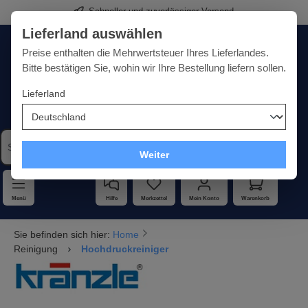
Schneller und zuverlässiger Versand
alt springen
Lieferland auswählen
Deutschland
Lieferland:
Preise enthalten die Mehrwertsteuer Ihres Lieferlandes.
Bitte bestätigen Sie, wohin wir Ihre Bestellung liefern sollen.
Lieferland
Qualität · Vielfalt · Kompetenz - alles unter einem Dach
Weiter
Menü
Hilfe
Merkzettel
Mein Konto
Warenkorb
Sie befinden sich hier:
Home
Reinigung
Hochdruckreiniger