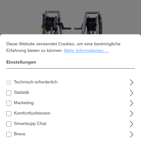
Cookie-Voreinstellungen
Diese Website verwendet Cookies, um eine bestmögliche Erfahrung bi
Diese Website verwendet Cookies, um eine bestmögliche
Erfahrung bieten zu können.
Mehr Informationen ...
Einstellungen
Technisch erforderlich
Kränzle Hochdruckreiniger K1154
Statistik
TST (602050)
Marketing
Komfortfunktionen
849,00 €*
Smartsupp Chat
Inhalt:
1 Stk
Brevo
Preise inkl. MwSt. zzgl. Versandkosten