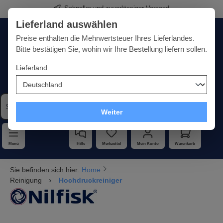
Schneller und zuverlässiger Versand
alt springen
Lieferland auswählen
Deutschland
Lieferland:
Preise enthalten die Mehrwertsteuer Ihres Lieferlandes.
Bitte bestätigen Sie, wohin wir Ihre Bestellung liefern sollen.
Lieferland
Qualität · Vielfalt · Kompetenz - alles unter einem Dach
Weiter
Menü
Hilfe
Merkzettel
Mein Konto
Warenkorb
Sie befinden sich hier:
Home
Reinigung
Hochdruckreiniger