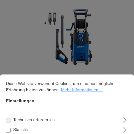
Cookie-Voreinstellungen
Diese Website verwendet Cookies, um eine bestmögliche Erfahrung bi
Nilfisk-Hochdruckreiniger
Diese Website verwendet Cookies, um eine bestmögliche
Erfahrung bieten zu können.
Mehr Informationen ...
PREMIUM 180-10 EU
Einstellungen
529,99 €*
Inhalt:
1 Stk
Technisch erforderlich
Preise inkl. MwSt. zzgl. Versandkosten
Statistik