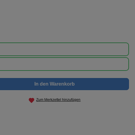
nschten Wert ein oder benutze die Schaltf
In den Warenkorb
Zum Merkzettel hinzufügen