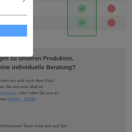
ar
gen zu unseren Produkten,
ine individuelle Beratung?
Ihnen vor und nach dem Kauf.
n Sie uns eine Mail an
mer.com
, oder rufen Sie uns an
nter
09404 - 95390
Achhammer-Team freut sich auf Sie!