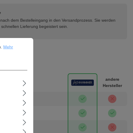
e
rt nach dem Bestelleingang in den Versandprozess. Sie werden
schnellen Lieferung begeistert sein.
ehr Informationen ...
n.
Mehr
H & Co. KG
andere
Hersteller
isch
 Maxhütte