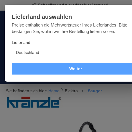
Schneller und zuverlässiger Versand
springen
Zur Hauptnavigation springen
Lieferland auswählen
Deutschland
Lieferland:
Preise enthalten die Mehrwertsteuer Ihres Lieferlandes. Bitte
bestätigen Sie, wohin wir Ihre Bestellung liefern sollen.
Lieferland
Qualität · Vielfalt · Kompetenz - alles unter einem Dach
SALE
NEU
MARKEN
Weiter
Akku
Elektro
Druckluft
Messtechnik
Handwe
Sie befinden sich hier:
Home
Elektro
Sauger