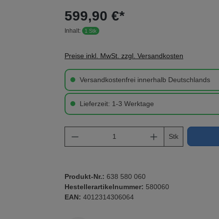
599,90 €*
Inhalt:
1 Stk
Preise inkl. MwSt. zzgl. Versandkosten
Versandkostenfrei innerhalb Deutschlands
Lieferzeit: 1-3 Werktage
Produkt Anzahl: Gib den gewü
Stk
Produkt-Nr.:
638 580 060
Hestellerartikelnummer:
580060
EAN:
4012314306064