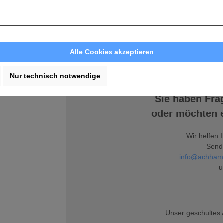
4. Über 250.000 Artikel sofort für Sie verfügb
5. Persönlicher Kundenservice
Alle Cookies akzeptieren
Nur technisch notwendige
Sie haben Fra
oder möchten e
Wir helfen 
Sende
info@achham
u
Unser geschultes 