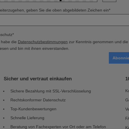
iterzugehen, geben Sie die oben abgebildeten Zeichen ein*
schutz*
h habe die
Datenschutzbestimmungen
zur Kenntnis genommen und di
esen und bin mit ihnen einverstanden.
Abonnie
Sicher und vertraut einkaufen
1
K
Sichere Bezahlung mit SSL-Verschlüsselung
Rechtskonformer Datenschutz
G
Top-Kundenbewertungen
V
Schnelle Lieferung
F
Beratung von Fachexperten vor Ort oder am Telefon
Ka