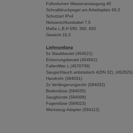
Füllvolumen Wasseransaugung 40
Schnalldruckpegel am Arbeitsplatz 68,3
Schutzart IPx4
Netzanschlusskabel 7,5
Maße L,B,H 590, 360, 650
Gewicht 16,3
Lieferumfang
5x Staubbeutel (454521)
Entsorungsbeutel (454561)
Faltenfilter L (4570799)
Saugschlauch antistatisch 4(DN 32), (452825)
Handrohr (584031)
2x Verlängerungsrohr (584032)
Bodendüse (584035)
Saugbürste (584008)
Fugendüse (584023)
Werkzeug-Adapter (584112)