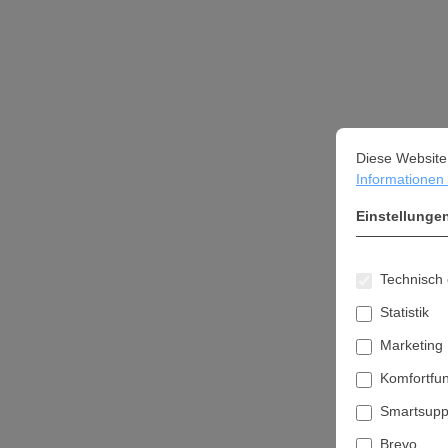
Cookie-Vorein
Diese Website ve
Diese Website
Informationen .
Einstellunge
Technisch 
Statistik
Marketing
Komfortfu
Smartsupp
Brevo