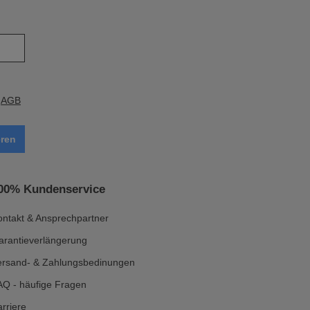
e
AGB
ren
00% Kundenservice
ontakt & Ansprechpartner
arantieverlängerung
ersand- & Zahlungsbedinungen
AQ - häufige Fragen
rriere