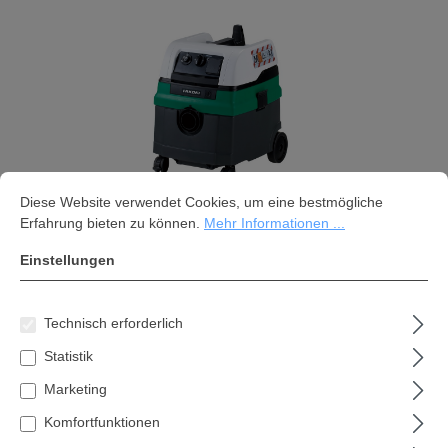
Cookie-Voreinstellungen
Diese Website verwendet Cookies, um eine bestmögliche Erfahrung bi
Diese Website verwendet Cookies, um eine bestmögliche
Erfahrung bieten zu können.
Mehr Informationen ...
Einstellungen
Hikoki Nass- / Trocken-
Rüttelsauger M-Klasse RP 250YDM
Technisch erforderlich
679,01 €*
Statistik
Inhalt:
1 Stk
Marketing
Komfortfunktionen
Preise inkl. MwSt. zzgl. Versandkosten