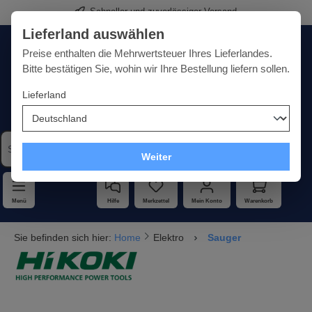
Schneller und zuverlässiger Versand
alt springen
Lieferland auswählen
Deutschland
Lieferland:
Preise enthalten die Mehrwertsteuer Ihres Lieferlandes.
Bitte bestätigen Sie, wohin wir Ihre Bestellung liefern sollen.
Lieferland
Qualität · Vielfalt · Kompetenz - alles unter einem Dach
Weiter
Menü
Hilfe
Merkzettel
Mein Konto
Warenkorb
Sie befinden sich hier:
Home
Elektro
Sauger