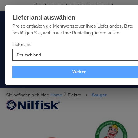
Schneller und zuverlässiger Versand
springen
Zur Hauptnavigation springen
Lieferland auswählen
Deutschland
Lieferland:
Preise enthalten die Mehrwertsteuer Ihres Lieferlandes. Bitte
bestätigen Sie, wohin wir Ihre Bestellung liefern sollen.
Lieferland
Qualität · Vielfalt · Kompetenz - alles unter einem Dach
SALE
NEU
MARKEN
Weiter
Akku
Elektro
Druckluft
Messtechnik
Handwe
Sie befinden sich hier:
Home
Elektro
Sauger