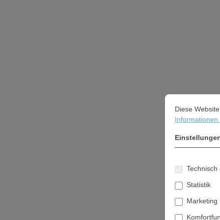
Cookie-Vorein
Diese Website ve
Diese Website
Informationen .
Einstellunge
Technisch 
Statistik
Marketing
Komfortfu