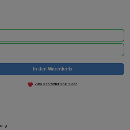
nschten Wert ein oder benutze die Schaltf
In den Warenkorb
Zum Merkzettel hinzufügen
rung