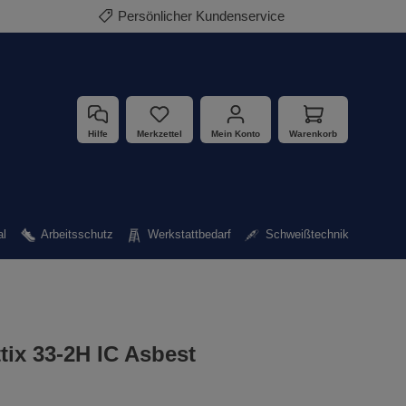
Persönlicher Kundenservice
Hilfe
Merkzettel
Mein Konto
Warenkorb
al
Arbeitsschutz
Werkstattbedarf
Schweißtechnik
ttix 33-2H IC Asbest