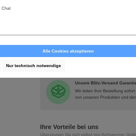
Einschaltautomatik Elektrowerkzeuge: ja
Drehzahlregulierung: ja
 Chat
Zubehörablage: ja
Gerätesteckdose: ja
Schlauch- und Kabelhalterung: ja
Zugelassen für Staubklasse H: ja
Sicherheitsfilter 1 Stück: ja
Duales Filtersystem: ja
Alle Cookies akzeptieren
Nur technisch notwendige
Unsere Blitz-Versand Garanti
Wir leiten Ihre Bestellung sofo
von unseren Produkten und der 
Ihre Vorteile bei uns
Überzeugen Sie sich selbst von Achhammer Gmb