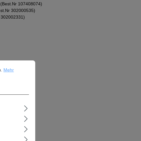
(Best.Nr 107408074)
st.Nr 302000535)
r 302002331)
ehr Informationen ...
n.
Mehr