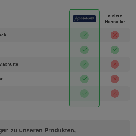
andere
Hersteller
isch
 Maxhütte
ar
gen zu unseren Produkten,