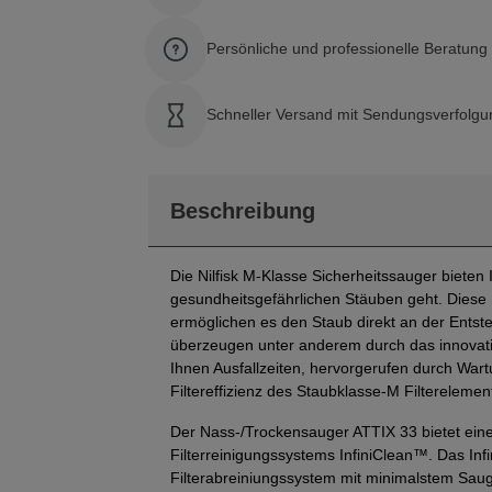
Persönliche und professionelle Beratun
Schneller Versand mit Sendungsverfolgu
Beschreibung
Die Nilfisk M-Klasse Sicherheitssauger biete
gesundheitsgefährlichen Stäuben geht. Diese 
ermöglichen es den Staub direkt an der Ents
überzeugen unter anderem durch das innovativ
Ihnen Ausfallzeiten, hervorgerufen durch Wart
Filtereffizienz des Staubklasse-M Filtereleme
Der Nass-/Trockensauger ATTIX 33 bietet eine
Filterreinigungssystems InfiniClean™. Das Inf
Filterabreiniungssystem mit minimalstem Saugkr