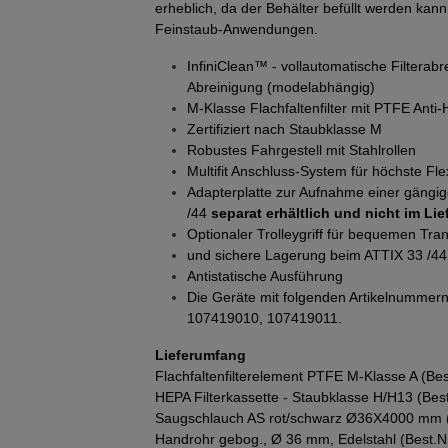
erheblich, da der Behälter befüllt werden kann
Feinstaub-Anwendungen.
InfiniClean™ - vollautomatische Filtera
Abreinigung (modelabhängig)
M-Klasse Flachfaltenfilter mit PTFE An
Zertifiziert nach Staubklasse M
Robustes Fahrgestell mit Stahlrollen
Multifit Anschluss-System für höchste Flexi
Adapterplatte zur Aufnahme einer gängi
/44
separat erhältlich und nicht im Li
Optionaler Trolleygriff für bequemen Tra
und sichere Lagerung beim ATTIX 33 /44
Antistatische Ausführung
Die Geräte mit folgenden Artikelnummer
107419010, 107419011.
Lieferumfang
Flachfaltenfilterelement PTFE M-Klasse A (Be
HEPA Filterkassette - Staubklasse H/H13 (Be
Saugschlauch AS rot/schwarz Ø36X4000 mm 
Handrohr gebog., Ø 36 mm, Edelstahl (Best.N