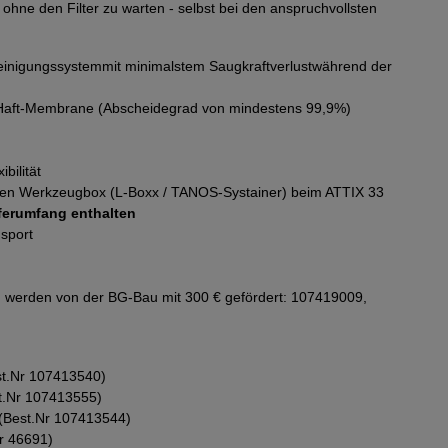
 ohne den Filter zu warten - selbst bei den anspruchvollsten
breinigungssystemmit minimalstem Saugkraftverlustwährend der
ti-Haft-Membrane (Abscheidegrad von mindestens 99,9%)
bilität
gen Werkzeugbox (L-Boxx / TANOS-Systainer) beim ATTIX 33
eferumfang enthalten
nsport
n werden von der BG-Bau mit 300 € gefördert: 107419009,
st.Nr 107413540)
st.Nr 107413555)
(Best.Nr 107413544)
r 46691)