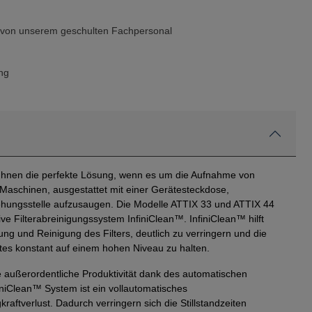
g von unserem geschulten Fachpersonal
ng
n Ihnen die perfekte Lösung, wenn es um die Aufnahme von
Maschinen, ausgestattet mit einer Gerätesteckdose,
tehungsstelle aufzusaugen. Die Modelle ATTIX 33 und ATTIX 44
e Filterabreinigungssystem InfiniClean™. InfiniClean™ hilft
ung und Reinigung des Filters, deutlich zu verringern und die
ntes konstant auf einem hohen Niveau zu halten.
 außerordentliche Produktivität dank des automatischen
iniClean™ System ist ein vollautomatisches
aftverlust. Dadurch verringern sich die Stillstandzeiten