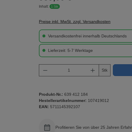
Inhalt:
1 Stk
Preise inkl. MwSt. zzgl. Versandkosten
Versandkostenfrei innerhalb Deutschlands
Lieferzeit: 5-7 Werktage
Produkt Anzahl: Gib den gewü
Stk
Produkt-Nr.:
639 412 184
Hestellerartikelnummer:
107419012
EAN:
5711145392107
Profitieren Sie von über 25 Jahren Erfah