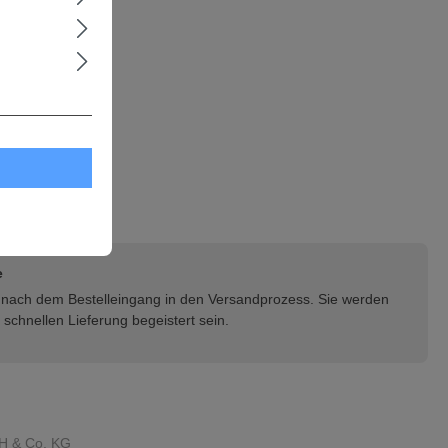
e
rt nach dem Bestelleingang in den Versandprozess. Sie werden
schnellen Lieferung begeistert sein.
H & Co. KG