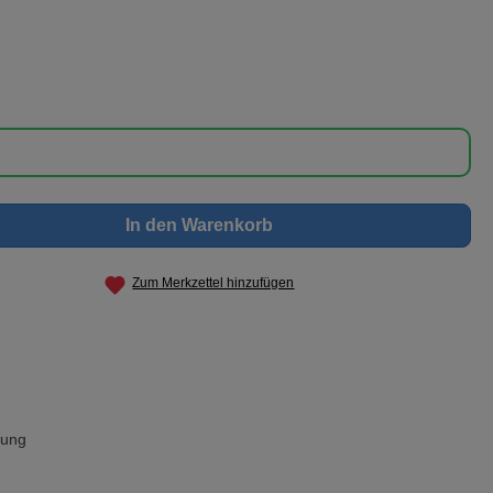
nschten Wert ein oder benutze die Schaltf
In den Warenkorb
Zum Merkzettel hinzufügen
rung