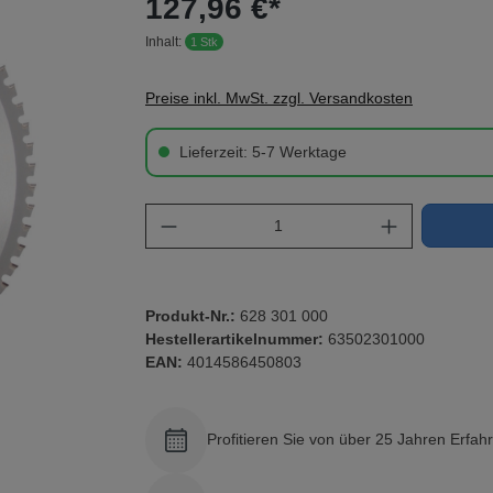
127,96 €*
Inhalt:
1 Stk
Preise inkl. MwSt. zzgl. Versandkosten
Lieferzeit: 5-7 Werktage
Produkt Anzahl: Gib den gewü
Produkt-Nr.:
628 301 000
Hestellerartikelnummer:
63502301000
EAN:
4014586450803
Profitieren Sie von über 25 Jahren Erfah