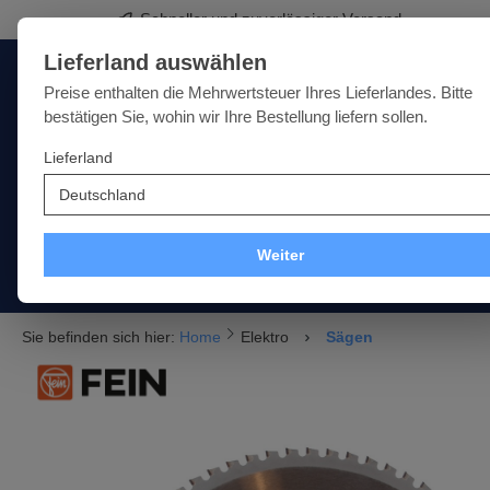
Schneller und zuverlässiger Versand
springen
Zur Hauptnavigation springen
Lieferland auswählen
Deutschland
Lieferland:
Preise enthalten die Mehrwertsteuer Ihres Lieferlandes. Bitte
bestätigen Sie, wohin wir Ihre Bestellung liefern sollen.
Lieferland
Qualität · Vielfalt · Kompetenz - alles unter einem Dach
SALE
NEU
MARKEN
Weiter
Akku
Elektro
Druckluft
Messtechnik
Handwe
Sie befinden sich hier:
Home
Elektro
Sägen