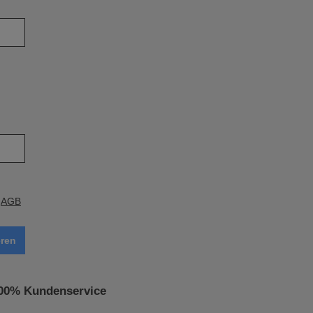
e
AGB
ren
00% Kundenservice