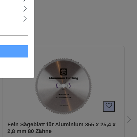
Fein Sägeblatt für Aluminium 355 x 25,4 x
2,8 mm 80 Zähne