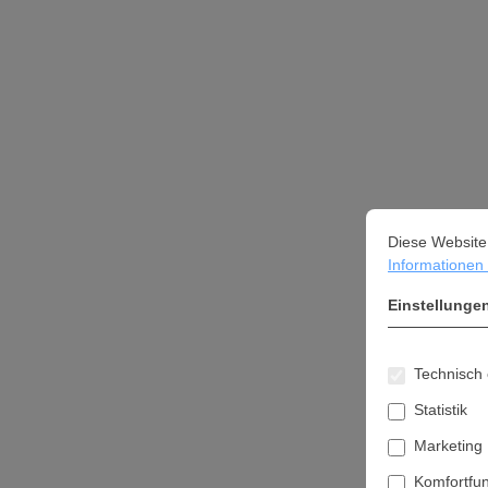
Cookie-Vorein
Diese Website ve
Diese Website
Informationen .
Einstellunge
Technisch 
Statistik
Marketing
Komfortfu