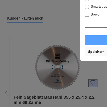
Smartsupp
Brevo
Kunden kauften auch
Produktgalerie überspringen
Speichern
Fein Sägeblatt Baustahl 355 x 25,4 x 2,2
mm 66 Zähne