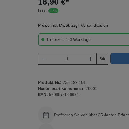
16,90 €*
Inhalt:
1 Stk
Preise inkl. MwSt. zzgl. Versandkosten
Lieferzeit: 1-3 Werktage
Produkt Anzahl: Gib den gewü
Stk
Produkt-Nr.:
235 199 101
Hestellerartikelnummer:
70001
EAN:
5708074866694
Profitieren Sie von über 25 Jahren Erfah