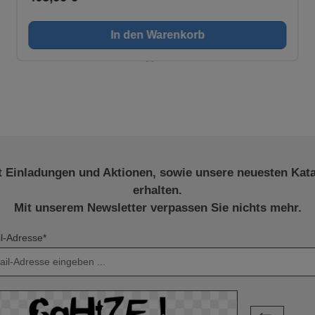
BCD 540 ist einfach und schnell durchführbar und kann
bei Rissen, Kratzern und Astlöchern sowohl auf Geraden
In den Warenkorb
sowie in Ecken sehr gut durchgeführt
werden.Problematische Reparaturen an Ecken und
Kanten lassen sich mit dem Astfüller DCD 540 leicht und
schnell durchführen. Astlöcher können verfüllt werden.
Ecken und Kanten können neu geformt werden. Durch
die große Auswahl an Farben steht der Reparatur an
verschiedenen Hölzern nichts mehr im Wege.
t Einladungen und Aktionen, sowie unsere neuesten Kat
erhalten.
Mit unserem Newsletter verpassen Sie nichts mehr.
l-Adresse*