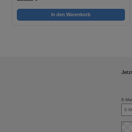
Astlöchern sowohl auf Geraden sowie in Ecken sehr gut
durchgeführt werden.Problematische Reparaturen an
In den Warenkorb
Ecken und Kanten lassen sich mit dem Astfüller DCD 180
leicht und schnell durchführen. Astlöcher können verfüllt
werden. Ecken und Kanten können neu geformt werden.
Durch die große Auswahl an Farben steht der Reparatur
an verschiedenen Hölzern nichts mehr im Wege.
Jetz
E-Mai