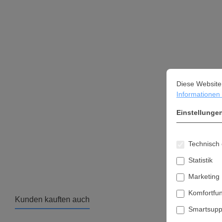
Cookie-Vorein
Diese Website ve
Diese Website
Informationen .
Einstellunge
Technisch 
Statistik
Marketing
Komfortfu
Kunden kauften auch
Smartsupp