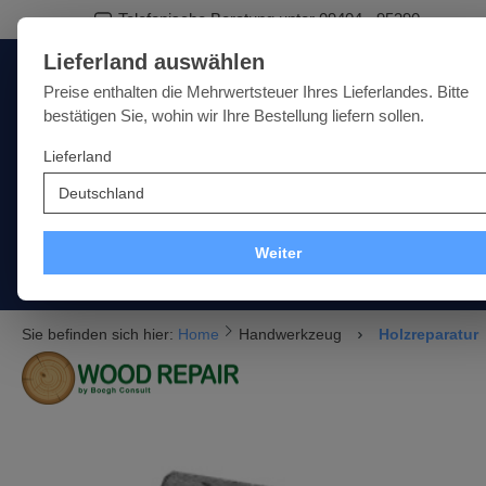
Telefonische Beratung unter 09404 - 95390
springen
Zur Hauptnavigation springen
Lieferland auswählen
Deutschland
Lieferland:
Preise enthalten die Mehrwertsteuer Ihres Lieferlandes. Bitte
bestätigen Sie, wohin wir Ihre Bestellung liefern sollen.
Lieferland
Qualität · Vielfalt · Kompetenz - alles unter einem Dach
SALE
NEU
MARKEN
Weiter
Akku
Elektro
Druckluft
Messtechnik
Handwe
Sie befinden sich hier:
Home
Handwerkzeug
Holzreparatur