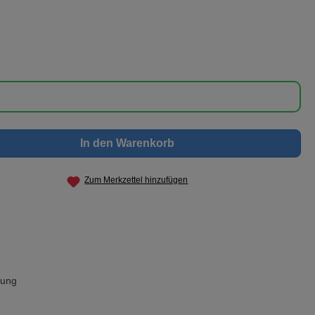
nschten Wert ein oder benutze die Schaltf
In den Warenkorb
Zum Merkzettel hinzufügen
rung