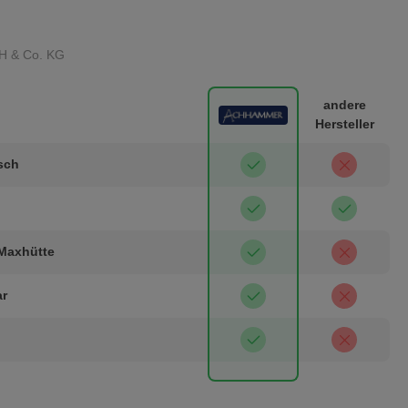
H & Co. KG
andere
Hersteller
isch
 Maxhütte
ar