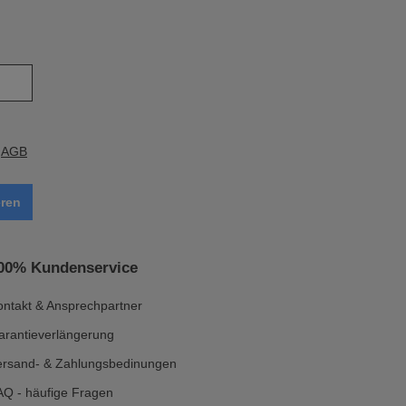
e
AGB
ren
00% Kundenservice
ontakt & Ansprechpartner
arantieverlängerung
ersand- & Zahlungsbedinungen
AQ - häufige Fragen