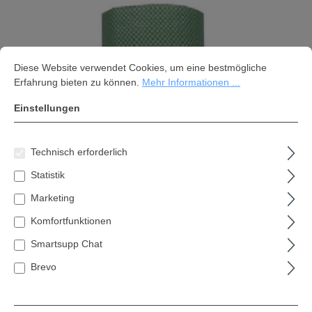
Cookie-Voreinstellungen
Diese Website verwendet Cookies, um eine bestmögliche Erfahrung bi
Diese Website verwendet Cookies, um eine bestmögliche
Erfahrung bieten zu können.
Mehr Informationen ...
Einstellungen
Technisch erforderlich
Statistik
Reparatur-Klebeband Breite 5cm;
Marketing
Länge 24m
Komfortfunktionen
33,20 €*
Smartsupp Chat
Inhalt:
1 RL
Brevo
Preise inkl. MwSt. zzgl. Versandkosten