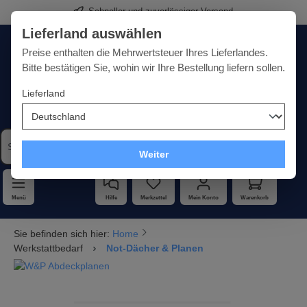
Schneller und zuverlässiger Versand
alt springen
Lieferland auswählen
Deutschland
Lieferland:
Preise enthalten die Mehrwertsteuer Ihres Lieferlandes.
Bitte bestätigen Sie, wohin wir Ihre Bestellung liefern sollen.
Lieferland
Qualität · Vielfalt · Kompetenz - alles unter einem Dach
Weiter
Menü
Hilfe
Merkzettel
Mein Konto
Warenkorb
Sie befinden sich hier:
Home
Werkstattbedarf
Not-Dächer & Planen