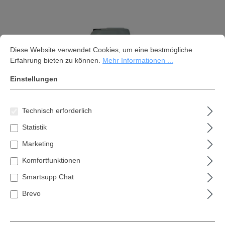
Cookie-Voreinstellungen
Diese Website verwendet Cookies, um eine bestmögliche Erfahrung bi
Diese Website verwendet Cookies, um eine bestmögliche
Erfahrung bieten zu können.
Mehr Informationen ...
Einstellungen
Technisch erforderlich
Statistik
Nilfisk Intensive SV1
Marketing
Komfortfunktionen
117,33 €*
Smartsupp Chat
Inhalt:
1 Stk
Brevo
Preise inkl. MwSt. zzgl. Versandkosten