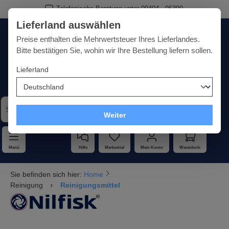
Telefonische Beratung unter 09404 - 95390
alt springen
Lieferland auswählen
Deutschland
Lieferland:
Preise enthalten die Mehrwertsteuer Ihres Lieferlandes.
Bitte bestätigen Sie, wohin wir Ihre Bestellung liefern sollen.
Lieferland
Qualität · Vielfalt · Kompetenz - alles unter einem Dach
Weiter
Menü
Hilfe
Merkzettel
Mein Konto
Warenkorb
Sie befinden sich hier:
Home
Reinigung
Reinigungsmittel