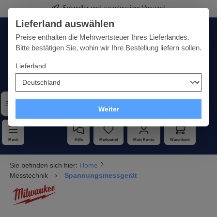
Schneller und zuverlässiger Versand
alt springen
Lieferland auswählen
Deutschland
Lieferland:
Preise enthalten die Mehrwertsteuer Ihres Lieferlandes.
Bitte bestätigen Sie, wohin wir Ihre Bestellung liefern sollen.
Lieferland
Qualität · Vielfalt · Kompetenz - alles unter einem Dach
Weiter
Menü
Hilfe
Merkzettel
Mein Konto
Warenkorb
Sie befinden sich hier:
Home
Messtechnik
Spannungsmessgerät