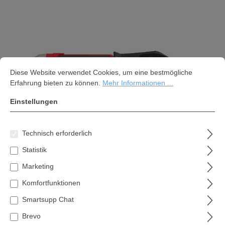
Cookie-Voreinstellungen
Diese Website verwendet Cookies, um eine bestmögliche Erfahrung bi
Diese Website verwendet Cookies, um eine bestmögliche
Erfahrung bieten zu können.
Mehr Informationen ...
Einstellungen
Technisch erforderlich
Milwaukee Spannungsdetektor mit
Statistik
Laserthermometer 2225-20
Marketing
58,31 €*
Komfortfunktionen
Inhalt:
1 Stk
Smartsupp Chat
Brevo
Preise inkl. MwSt. zzgl. Versandkosten