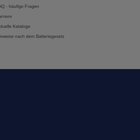
AQ - häufige Fragen
rriere
tuelle Kataloge
inweise nach dem Batteriegesetz