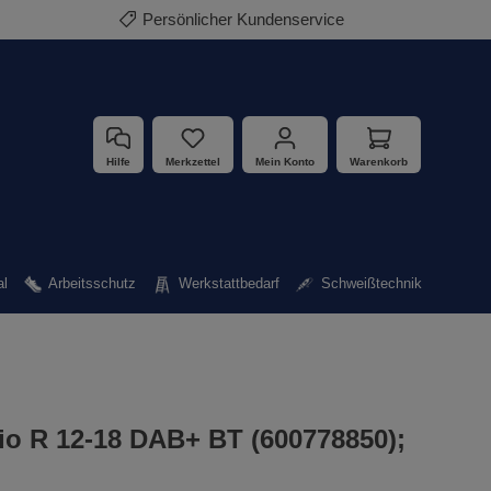
Persönlicher Kundenservice
Hilfe
Merkzettel
Mein Konto
Warenkorb
al
Arbeitsschutz
Werkstattbedarf
Schweißtechnik
io R 12-18 DAB+ BT (600778850);