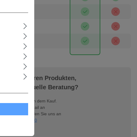
 Maxhütte
ar
gen zu unseren Produkten,
ine individuelle Beratung?
Ihnen vor und nach dem Kauf.
n Sie uns eine Mail an
mer.com
, oder rufen Sie uns an
nter
09404 - 95390