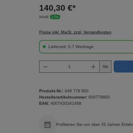
140,30 €*
Inhalt:
1 Stk
Preise inkl. MwSt. zzgl. Versandkosten
Lieferzeit: 5-7 Werktage
Produkt Anzahl: Gib den gewü
Stk
Produkt-Nr.:
649 778 850
Hestellerartikelnummer:
600778850
EAN:
4007430341488
Profitieren Sie von über 25 Jahren Erfah