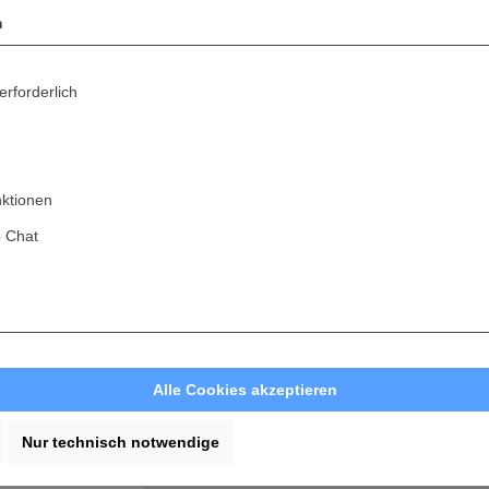
n
3. Große Ausstellungsräume in Nittendorf &
erforderlich
4. Über 250.000 Artikel sofort für Sie verfügb
5. Persönlicher Kundenservice
nktionen
 Chat
Sie haben Fra
oder möchten e
Wir helfen 
Sende
Alle Cookies akzeptieren
info@achham
u
Nur technisch notwendige