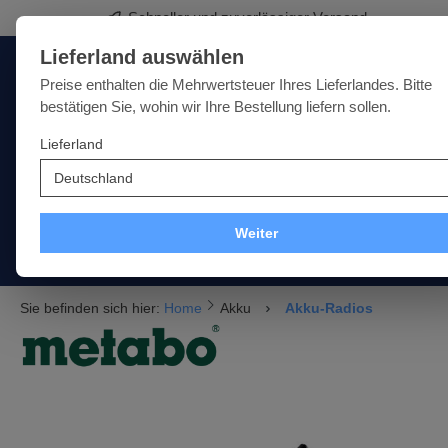
Schneller und zuverlässiger Versand
springen
Zur Hauptnavigation springen
Lieferland auswählen
Deutschland
Lieferland:
Preise enthalten die Mehrwertsteuer Ihres Lieferlandes. Bitte
bestätigen Sie, wohin wir Ihre Bestellung liefern sollen.
Lieferland
Qualität · Vielfalt · Kompetenz - alles unter einem Dach
SALE
NEU
MARKEN
Weiter
Akku
Elektro
Druckluft
Messtechnik
Handwer
Sie befinden sich hier:
Home
Akku
Akku-Radios