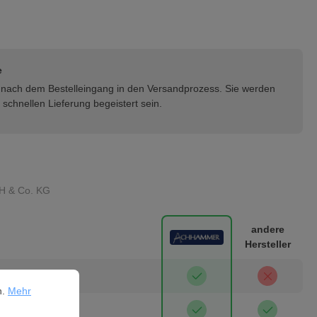
e
rt nach dem Bestelleingang in den Versandprozess. Sie werden
schnellen Lieferung begeistert sein.
H & Co. KG
andere
Hersteller
ehr Informationen ...
isch
n.
Mehr