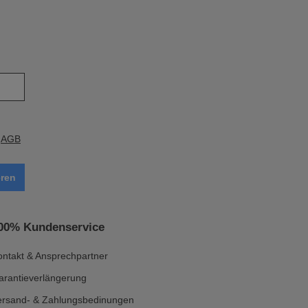
e
AGB
ren
00% Kundenservice
ontakt & Ansprechpartner
arantieverlängerung
ersand- & Zahlungsbedinungen