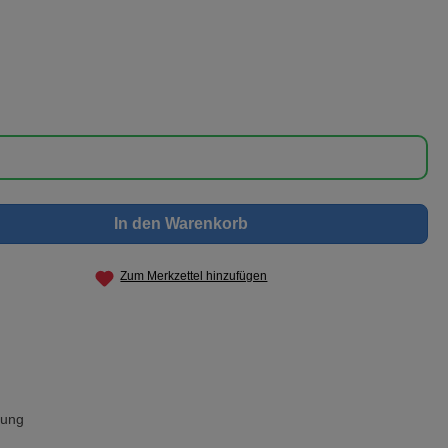
nschten Wert ein oder benutze die Schaltf
In den Warenkorb
Zum Merkzettel hinzufügen
rung