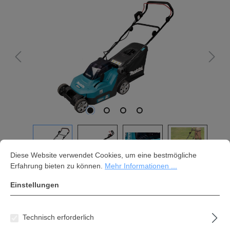
Cookie-Voreinstellungen
Diese Website verwendet Cookies, um eine bestmögliche Erfahrung bi
Diese Website verwendet Cookies, um eine bestmögliche
Erfahrung bieten zu können.
Mehr Informationen ...
Einstellungen
Makita Akku-Rasenmäher DLM382Z
ohne Akkus, ohne Ladegerät
Technisch erforderlich
260,61 €*