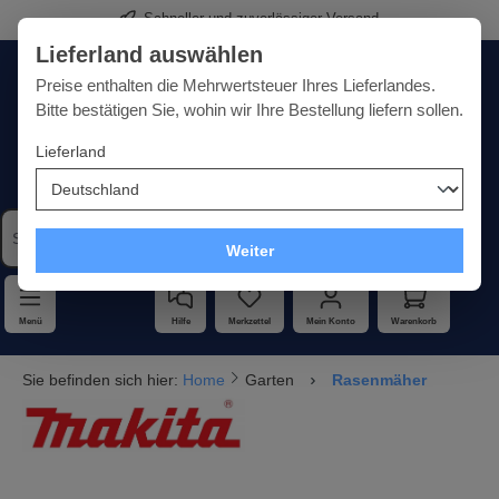
Schneller und zuverlässiger Versand
alt springen
Lieferland auswählen
Deutschland
Lieferland:
Preise enthalten die Mehrwertsteuer Ihres Lieferlandes.
Bitte bestätigen Sie, wohin wir Ihre Bestellung liefern sollen.
Lieferland
Qualität · Vielfalt · Kompetenz - alles unter einem Dach
Weiter
Menü
Hilfe
Merkzettel
Mein Konto
Warenkorb
Sie befinden sich hier:
Home
Garten
Rasenmäher