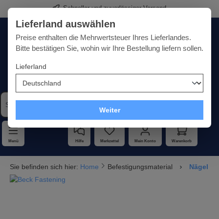
Schneller und zuverlässiger Versand
alt springen
Lieferland auswählen
Deutschland
Lieferland:
Preise enthalten die Mehrwertsteuer Ihres Lieferlandes.
Bitte bestätigen Sie, wohin wir Ihre Bestellung liefern sollen.
Lieferland
Qualität · Vielfalt · Kompetenz - alles unter einem Dach
Weiter
Menü
Hilfe
Merkzettel
Mein Konto
Warenkorb
Sie befinden sich hier:
Home
Befestigungsmaterial
Nägel