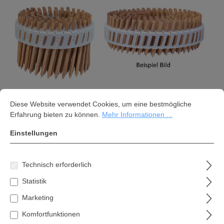
Cookie-Voreinstellungen
Diese Website verwendet Cookies, um eine bestmögliche Erfahrung bi
Diese Website verwendet Cookies, um eine bestmögliche
Erfahrung bieten zu können.
Mehr Informationen ...
LignoLoc® Holznägel 5,3x65mm
Einstellungen
glatt ungeharzt 3008 Stk.
589,55 €*
Technisch erforderlich
Inhalt:
1 Stk
Statistik
Marketing
Preise inkl. MwSt. zzgl. Versandkosten
Komfortfunktionen
Versandkostenfrei innerhalb Deutschlands