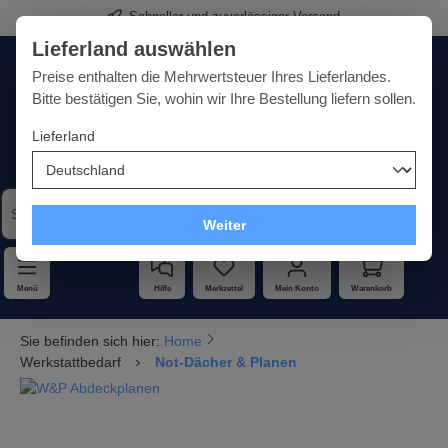
Schneller und zuverlässiger Versand
alt springen
Lieferland auswählen
Deutschland
Lieferland:
Preise enthalten die Mehrwertsteuer Ihres Lieferlandes.
Bitte bestätigen Sie, wohin wir Ihre Bestellung liefern sollen.
Lieferland
Qualität · Vielfalt · Kompetenz - alles unter einem Dach
Weiter
Menü
Hilfe
Merkzettel
Mein Konto
Warenkorb
Sie befinden sich hier:
Home
Werkstattbedarf
Not-Dächer & Planen