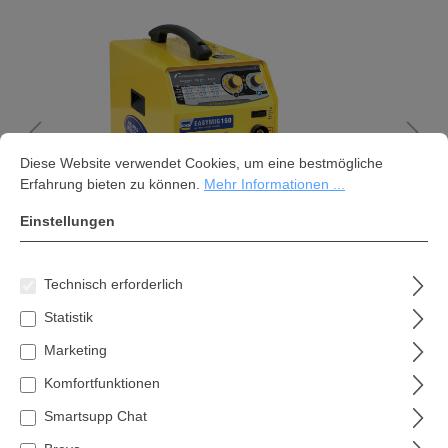
Cookie-Voreinstellungen
Diese Website verwendet Cookies, um eine bestmögliche Erfahrung bi
Diese Website verwendet Cookies, um eine bestmögliche
Erfahrung bieten zu können.
Mehr Informationen ...
Einstellungen
Technisch erforderlich
Statistik
Marketing
Komfortfunktionen
GYS EASYMIG 150 inkl. Zubehör
Smartsupp Chat
Aktions-Set