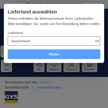
Schneller und zuverlässiger Versand
alt springen
Lieferland auswählen
Deutschland
Lieferland:
Preise enthalten die Mehrwertsteuer Ihres Lieferlandes.
Bitte bestätigen Sie, wohin wir Ihre Bestellung liefern sollen.
Lieferland
Qualität · Vielfalt · Kompetenz - alles unter einem Dach
Weiter
Menü
Hilfe
Merkzettel
Mein Konto
Warenkorb
Sie befinden sich hier:
Home
Schweißtechnik
Schweißgeräte