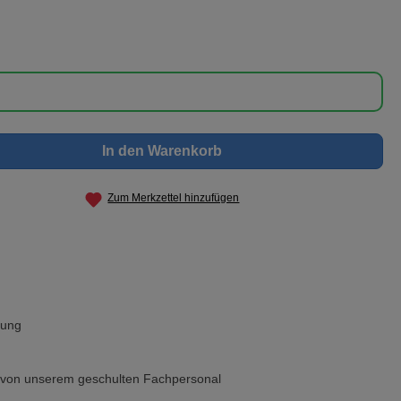
nschten Wert ein oder benutze die Schaltf
In den Warenkorb
Zum Merkzettel hinzufügen
rung
g von unserem geschulten Fachpersonal