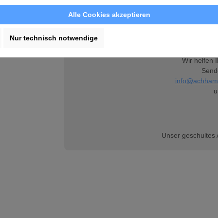
Alle Cookies akzeptieren
Sie haben Fra
oder möchten e
Nur technisch notwendige
Wir helfen 
Sende
info@achham
u
Unser geschultes 