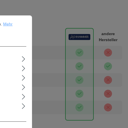
ehr Informationen ...
H & Co. KG
n.
Mehr
andere
Hersteller
isch
 Maxhütte
ar