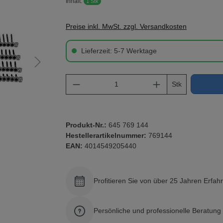
Inhalt:
1 Stk
Preise inkl. MwSt. zzgl. Versandkosten
Lieferzeit: 5-7 Werktage
Produkt Anzahl: Gib den gewü
Stk
Produkt-Nr.:
645 769 144
Hestellerartikelnummer:
769144
EAN:
4014549205440
Profitieren Sie von über 25 Jahren Erfah
Persönliche und professionelle Beratun