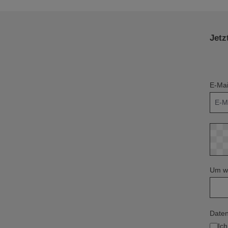
Jetz
E-Mai
Um we
Daten
Ic