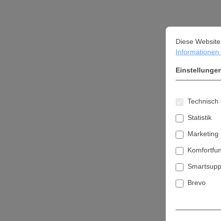
Cookie-Vorein
Diese Website ve
Diese Website
Informationen .
Einstellunge
Technisch 
Statistik
Marketing
Komfortfu
Smartsupp
Brevo