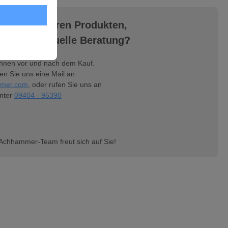
gen zu unseren Produkten,
ine individuelle Beratung?
Ihnen vor und nach dem Kauf.
n Sie uns eine Mail an
mer.com
, oder rufen Sie uns an
nter
09404 - 95390
Achhammer-Team freut sich auf Sie!