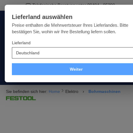
Telefonische Beratung unter 09404 - 95390
springen
Zur Hauptnavigation springen
Lieferland auswählen
Deutschland
Lieferland:
Preise enthalten die Mehrwertsteuer Ihres Lieferlandes. Bitte
bestätigen Sie, wohin wir Ihre Bestellung liefern sollen.
Lieferland
Qualität · Vielfalt · Kompetenz - alles unter einem Dach
SALE
NEU
MARKEN
Weiter
Akku
Elektro
Druckluft
Messtechnik
Handwe
Sie befinden sich hier:
Home
Elektro
Bohrmaschinen