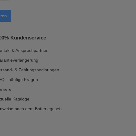
ren
00% Kundenservice
ontakt & Ansprechpartner
arantieverlängerung
ersand- & Zahlungsbedinungen
AQ - häufige Fragen
rriere
tuelle Kataloge
inweise nach dem Batteriegesetz