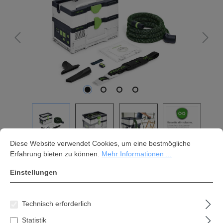
Cookie-Voreinstellungen
Diese Website verwendet Cookies, um eine bestmögliche Erfahrung bi
Diese Website verwendet Cookies, um eine bestmögliche
Erfahrung bieten zu können.
Mehr Informationen ...
Festool Akku-Absaugmobil
Einstellungen
CLEANTEC CTLC SYS I-Basic
576936
Technisch erforderlich
489,99 €*
Statistik