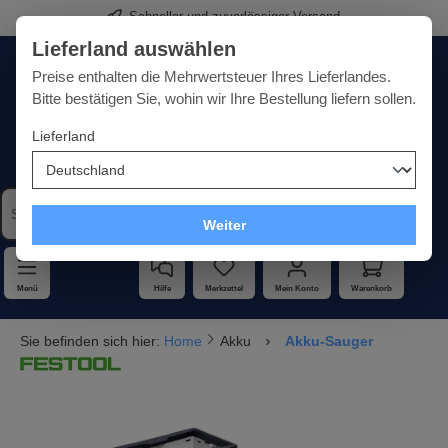
Schneller und zuverlässiger Versand
alt springen
Lieferland auswählen
Deutschland
Lieferland:
Preise enthalten die Mehrwertsteuer Ihres Lieferlandes.
Bitte bestätigen Sie, wohin wir Ihre Bestellung liefern sollen.
Lieferland
Qualität · Vielfalt · Kompetenz - alles unter einem Dach
Weiter
Menü
Hilfe
Merkzettel
Mein Konto
Warenkorb
Sie befinden sich hier:
Home
Akku
Akku-Sauger